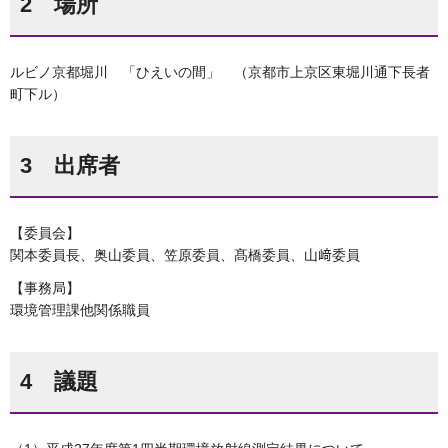
2 場所
ルビノ京都堀川 「ひえいの間」 （京都市上京区東堀川通下長者
町下ル）
3 出席者
【委員会】
関本委員長、奥山委員、笠原委員、髙橋委員、山﨑委員
【事務局】
環境管理課他関係職員
4 議題