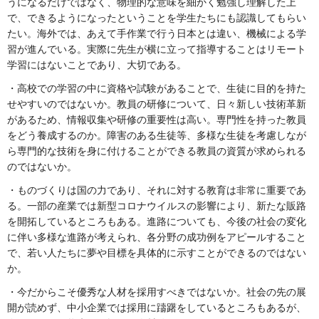
うになるだけではなく、物理的な意味を細かく勉強し理解した上
で、できるようになったということを学生たちにも認識してもらい
たい。海外では、あえて手作業で行う日本とは違い、機械による学
習が進んでいる。実際に先生が横に立って指導することはリモート
学習にはないことであり、大切である。
・高校での学習の中に資格や試験があることで、生徒に目的を持た
せやすいのではないか。教員の研修について、日々新しい技術革新
があるため、情報収集や研修の重要性は高い。専門性を持った教員
をどう養成するのか。障害のある生徒等、多様な生徒を考慮しなが
ら専門的な技術を身に付けることができる教員の資質が求められる
のではないか。
・ものづくりは国の力であり、それに対する教育は非常に重要であ
る。一部の産業では新型コロナウイルスの影響により、新たな販路
を開拓しているところもある。進路についても、今後の社会の変化
に伴い多様な進路が考えられ、各分野の成功例をアピールすること
で、若い人たちに夢や目標を具体的に示すことができるのではない
か。
・今だからこそ優秀な人材を採用すべきではないか。社会の先の展
開が読めず、中小企業では採用に躊躇をしているところもあるが、