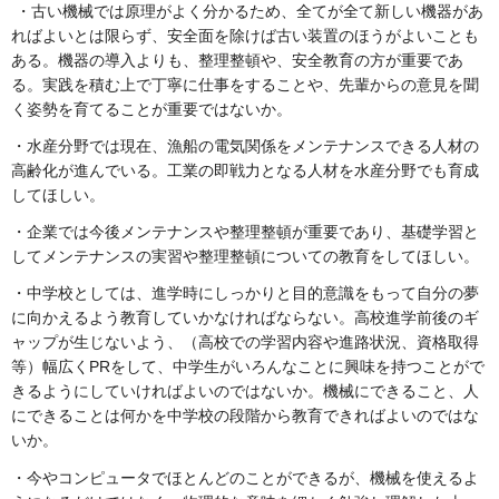
・古い機械では原理がよく分かるため、全てが全て新しい機器があ
ればよいとは限らず、安全面を除けば古い装置のほうがよいことも
ある。機器の導入よりも、整理整頓や、安全教育の方が重要であ
る。実践を積む上で丁寧に仕事をすることや、先輩からの意見を聞
く姿勢を育てることが重要ではないか。
・水産分野では現在、漁船の電気関係をメンテナンスできる人材の
高齢化が進んでいる。工業の即戦力となる人材を水産分野でも育成
してほしい。
・企業では今後メンテナンスや整理整頓が重要であり、基礎学習と
してメンテナンスの実習や整理整頓についての教育をしてほしい。
・中学校としては、進学時にしっかりと目的意識をもって自分の夢
に向かえるよう教育していかなければならない。高校進学前後のギ
ャップが生じないよう、（高校での学習内容や進路状況、資格取得
等）幅広くPRをして、中学生がいろんなことに興味を持つことがで
きるようにしていければよいのではないか。機械にできること、人
にできることは何かを中学校の段階から教育できればよいのではな
いか。
・今やコンピュータでほとんどのことができるが、機械を使えるよ