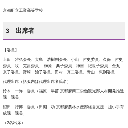
京都府立工業高等学校
3 出席者
【委員】
上田 雅弘会長、大島 浩樹副会長、小山 哲史委員、久保 哲史
委員、牧 克昌委員、 榊原 典子委員、神吉 紀世子委員、金丸
京子委員、野崎 治子委員、田村 真二委員、青山 恵則委員
代理出席（括弧内は代理出席者氏名）
鈴木 一弥 委員（福原 早苗 京都府商工労働観光部人材開発推進
課 課長）
沼田 行博 委員（田淵 功 京都府農林水産部経営支援・担い手育
成課 課長）
（2名出席）