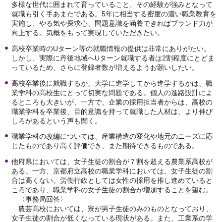
多様な世代に囲まれて育っていること、その経験が強みとなって
就職も引く手あまたである。5年に相当する密度の濃い職業教育を
実施し、やる気や探求心、問題意識を涵養できればブランド力が
向上する。気概をもって実現していただきたい。
高校卒業時のUターン等の就職情報の提供は非常にありがたい。
しかし、実際に丹後地域へUターン就職する者は2割程度にとどま
っているため、さらに登録者数が増えるようお願いしたい。
高校卒業後に就職するか、大学に進学してから進学するかは、職
業学科の高校生にとって切実な問題である。個人の進路設計によ
るところも大きいが、一方で、企業の採用担当者からは、高校の
職業学科を卒業後、目的意識を持って就職した人材は、より伸び
しろがあるという声も聞く。
職業学科の改編については、産業構造の変化や地元のニーズに応
じたものであり高く評価でき、また期待できるものである。
他府県においては、女子生徒の割合が７割を超える農業系高校が
ある。一方、京都府立高校の職業学科においては、女子生徒の割
合は高くない。労働行政としては女性の採用を推し進めていると
ころであり、職業学科の女子生徒の割合が増加することを望む。
〈事務局回答〉
農芸高校においては、寮が男子生徒のみのものとなっており、
女子生徒の割合が低くなっている現状がある。また、工業系の学