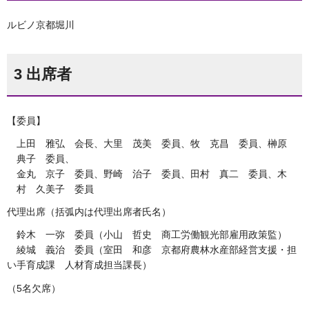
ルビノ京都堀川
3 出席者
【委員】
上田 雅弘 会長、大里 茂美 委員、牧 克昌 委員、榊原
典子 委員、
金丸 京子 委員、野崎 治子 委員、田村 真二 委員、木
村 久美子 委員
代理出席（括弧内は代理出席者氏名）
鈴木 一弥 委員（小山 哲史 商工労働観光部雇用政策監）
綾城 義治 委員（室田 和彦 京都府農林水産部経営支援・担
い手育成課 人材育成担当課長）
（5名欠席）