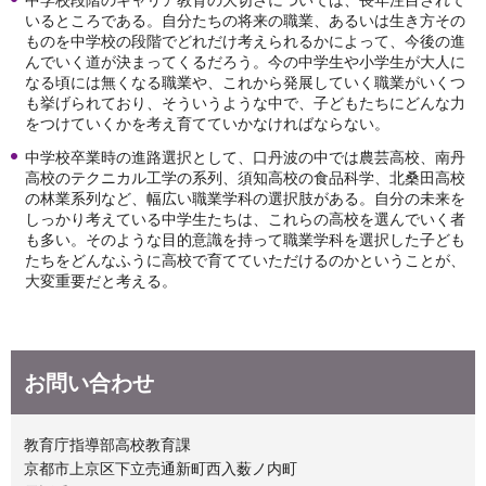
いるところである。自分たちの将来の職業、あるいは生き方その
ものを中学校の段階でどれだけ考えられるかによって、今後の進
んでいく道が決まってくるだろう。今の中学生や小学生が大人に
なる頃には無くなる職業や、これから発展していく職業がいくつ
も挙げられており、そういうような中で、子どもたちにどんな力
をつけていくかを考え育てていかなければならない。
中学校卒業時の進路選択として、口丹波の中では農芸高校、南丹
高校のテクニカル工学の系列、須知高校の食品科学、北桑田高校
の林業系列など、幅広い職業学科の選択肢がある。自分の未来を
しっかり考えている中学生たちは、これらの高校を選んでいく者
も多い。そのような目的意識を持って職業学科を選択した子ども
たちをどんなふうに高校で育てていただけるのかということが、
大変重要だと考える。
お問い合わせ
教育庁指導部高校教育課
京都市上京区下立売通新町西入薮ノ内町