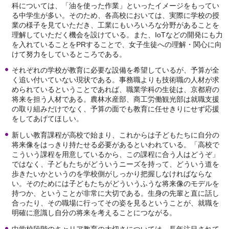
科については、「油を使った作業」といったイメージをもってい
る中学生が多い。そのため、各高校においては、実際に学校の授
業の様子を見ていただき、工業にもいろいろな分野があることを
理解していただく機会を設けている。また、IoTなどの開発にも力
を入れていることをPRすることで、女子生徒への理解・関心に向
けて努力をしているところである。
それぞれの学校が教育に必要な設備を希望しているが、予算が全
く追い付いていない現状である。事務職よりも技術職の人材が求
められているということであれば、職業学科の生徒は、京都府の
将来を担う人材である。農林水産部、商工労働観光部は就職支援
の取り組みだけでなく、予算の面でも教育に任せきりにせず応援
をしてあげてほしい。
新しい教育課程が高校で始まり、これからは子どもたちに自分の
将来像をはっきり持たせる必要があるといわれている。「高校で
こういう課程を用意しているから、この課程に合う人はどうぞ」
ではなく、子どもたちがどういうニーズを持って、どういう道を
歩きたいかというのを学校側がしっかり把握しなければならな
い。そのためには子どもたちがどういうふうな将来像のモデルを
持つか、ということが非常に大切である。生身の先輩と直に話し
合ったり、その職場に行ってその姿を見るということが、就職を
明確に意識し自分の将来を考えることにつながる。
中学校段階のキャリア教育の大切さについては、長年注目されて