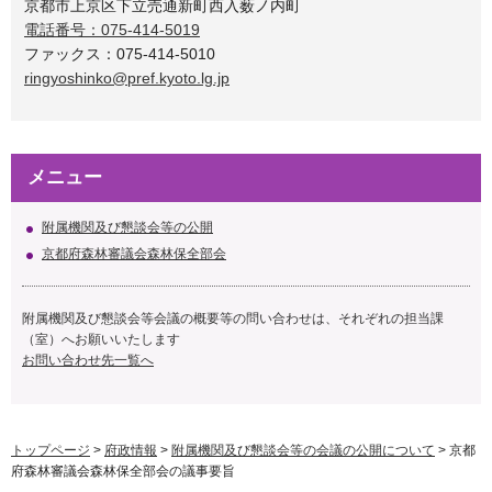
京都市上京区下立売通新町西入薮ノ内町
電話番号：075-414-5019
ファックス：075-414-5010
ringyoshinko@pref.kyoto.lg.jp
メニュー
附属機関及び懇談会等の公開
京都府森林審議会森林保全部会
附属機関及び懇談会等会議の概要等の問い合わせは、それぞれの担当課
（室）へお願いいたします
お問い合わせ先一覧へ
トップページ
>
府政情報
>
附属機関及び懇談会等の会議の公開について
> 京都
府森林審議会森林保全部会の議事要旨