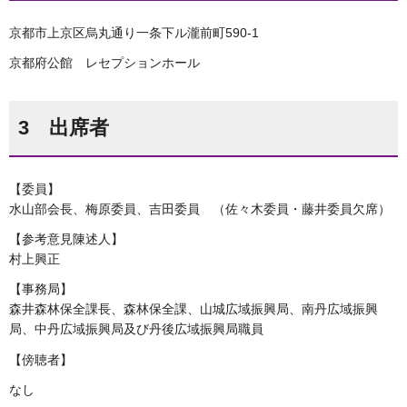
京都市上京区烏丸通り一条下ル瀧前町590-1
京都府公館 レセプションホール
3 出席者
【委員】
水山部会長、梅原委員、吉田委員 （佐々木委員・藤井委員欠席）
【参考意見陳述人】
村上興正
【事務局】
森井森林保全課長、森林保全課、山城広域振興局、南丹広域振興
局、中丹広域振興局及び丹後広域振興局職員
【傍聴者】
なし