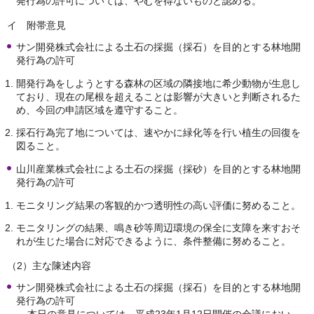
発行為の許可については、やむを得ないものと認める。
イ 附帯意見
サン開発株式会社による土石の採掘（採石）を目的とする林地開
発行為の許可
開発行為をしようとする森林の区域の隣接地に希少動物が生息し
ており、現在の尾根を超えることは影響が大きいと判断されるた
め、今回の申請区域を遵守すること。
採石行為完了地については、速やかに緑化等を行い植生の回復を
図ること。
山川産業株式会社による土石の採掘（採砂）を目的とする林地開
発行為の許可
モニタリング結果の客観的かつ透明性の高い評価に努めること。
モニタリングの結果、鳴き砂等周辺環境の保全に支障を来すおそ
れが生じた場合に対応できるように、条件整備に努めること。
（2）主な陳述内容
サン開発株式会社による土石の採掘（採石）を目的とする林地開
発行為の許可
本日の意見については、平成23年1月12日開催の会議におい