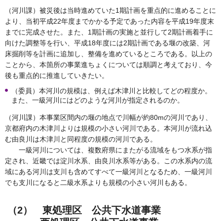
（河川課）被災後は当時進めていた1期計画を重点的に進めることに
より、当初平成22年度までかかる予定であった内容を平成19年度末
までに完成させた。また、1期計画の実施と並行して2期計画着手に
向けた調整等を行い、平成18年度には2期計画である堰の改築、河
床掘削等を計画に追加し、整備を進めているところである。以上の
ことから、本箇所の事業進ちょくについては順調と考えており、今
後も重点的に推進していきたい。
（委員）本河川の規模は、例えば木津川と比較してどの程度か。
また、一級河川にはどのような河川が指定されるのか。
（河川課）本事業区間内の堰の地点で川幅が約80mの河川であり、
京都府内の木津川よりは規模の小さい河川である。本河川が流れ込
む由良川は木津川と同程度の規模の河川である。
一級河川については、複数府県にまたがる流域をもつ水系が指
定され、近畿では淀川水系、由良川水系等がある。この水系内の流
域にある河川は支川も含めてすべて一級河川となるため、一級河川
でも支川になると二級水系よりも規模の小さい河川もある。
（2） 東処理区 公共下水道事業