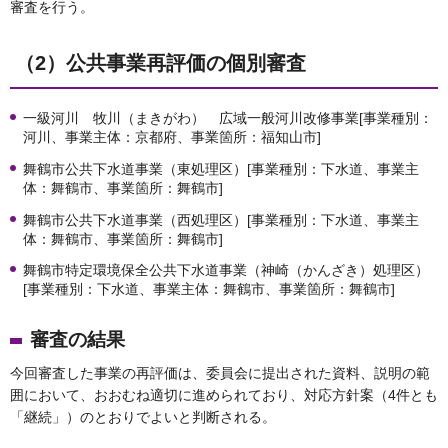
審査を行う。
（2）公共事業再評価の個別審査
一級河川 牧川（まきがわ） 広域一般河川改修事業[事業種別：
河川、事業主体：京都府、事業箇所：福知山市]
舞鶴市公共下水道事業（東処理区）[事業種別：下水道、事業主
体：舞鶴市、事業箇所：舞鶴市]
舞鶴市公共下水道事業（西処理区）[事業種別：下水道、事業主
体：舞鶴市、事業箇所：舞鶴市]
舞鶴市特定環境保全公共下水道事業（神崎（かんざき）処理区）
[事業種別：下水道、事業主体：舞鶴市、事業箇所：舞鶴市]
審査の結果
今回審査した事業の再評価は、委員会に提出された資料、説明の範
囲において、おおむね適切に進められており、対応方針案（4件とも
「継続」）のとおりでよいと判断される。