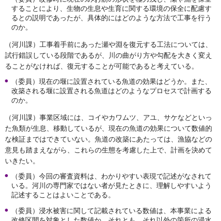
することにより、生物の生息や生育に関する環境の保全に配慮す
るとの説明であったが、具体的にはどのような方法で工事を行う
のか。
（河川課）工事着手前にあった瀬や淵を復元する工法については、
試行錯誤している段階であるが、川の曲がり方や勾配を大きく変え
ることがなければ、復元することが可能であると考えている。
（委員）現在の堰に設置されている魚道の効果はどうか。また、
改築される堰に設置される魚道はどのようなプロセスで計画する
のか。
（河川課）事業区域には、コイやカワムツ、アユ、サケなどといっ
た魚類が生息、移動しているが、現在の魚道の効果について数値的
な検証まではできていない。魚道の改築にあたっては、漁協などの
意見も踏まえながら、これらの生態を考慮した上で、計画を決めて
いきたい。
（委員）今回の審査資料は、わかりやすい表現で記述がなされて
いる。河川の専門家ではない者が見たときに、理解しやすいよう
記述することはよいことである。
（委員）浸水被害に関して記載されている数値は、本事業による
改修区間を対象とした数値か、それとも、それ以外の箇所の浸水