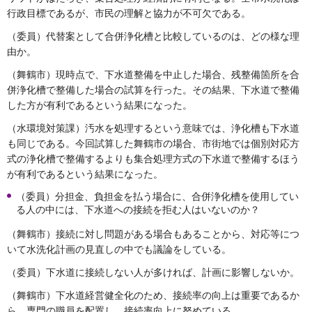
行政目標であるが、市民の理解と協力が不可欠である。
（委員）代替案として合併浄化槽と比較しているのは、どの様な理
由か。
（舞鶴市）現時点で、下水道整備を中止した場合、残整備箇所を合
併浄化槽で整備した場合の試算を行った。その結果、下水道で整備
した方が有利であるという結果になった。
（水環境対策課）汚水を処理するという意味では、浄化槽も下水道
も同じである。今回試算した舞鶴市の場合、市街地では個別対応方
式の浄化槽で整備するよりも集合処理方式の下水道で整備するほう
が有利であるという結果になった。
（委員）分担金、負担金を払う場合に、合併浄化槽を使用してい
る人の中には、下水道への接続を拒む人はいないのか？
（舞鶴市）接続に対し問題がある場合もあることから、対応等につ
いて水洗化計画の見直しの中でも議論をしている。
（委員）下水道に接続しない人が多ければ、計画に影響しないか。
（舞鶴市）下水道経営健全化のため、接続率の向上は重要であるか
ら、専門の職員を配置し、接続率向上に努めている。