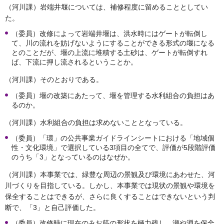
（河川課）岩端井堰については、補修程度に留めることとしてい
た。
（委員）改修によって岩端井堰は、洪水時にはゲートが転倒し
て、川の流れを妨げないようにすることができる形式の堰になる
とのことだが、堰の上流に堆積する土砂は、ゲートが転倒すれ
ば、下流に押し流されるということか。
（河川課）そのとおりである。
（委員）堰の改築にあたって、堰を管理する水利組合の負担はあ
るのか。
（河川課）水利組合の負担は求めないこととなっている。
（委員）「環」の公共事業ガイドラインシートにおける「地域個
性・文化環境」で選択している3項目の全てで、評価が5段階評価
のうち「3」となっているのはなぜか。
（河川課）本事業では、緑豊な周辺の景観及び環境にあわせた、河
川づくりを目指している。しかし、本事業では現状の景観や環境を
保全することはできるが、さらに良くすることはできないという判
断で、「3」と自己評価した。
（委員）改修時に現在のみお筋の形状を極力残し、瀬や淵を保全