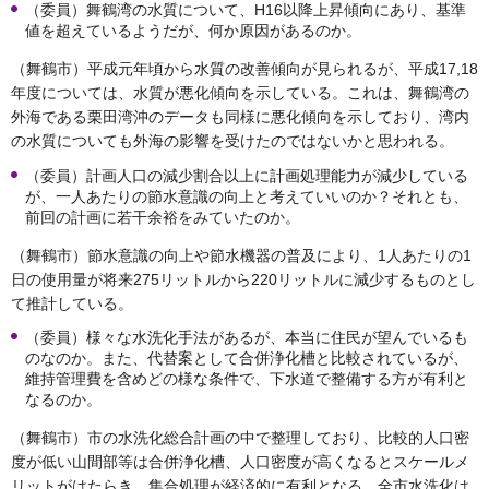
（委員）舞鶴湾の水質について、H16以降上昇傾向にあり、基準
値を超えているようだが、何か原因があるのか。
（舞鶴市）平成元年頃から水質の改善傾向が見られるが、平成17,18
年度については、水質が悪化傾向を示している。これは、舞鶴湾の
外海である栗田湾沖のデータも同様に悪化傾向を示しており、湾内
の水質についても外海の影響を受けたのではないかと思われる。
（委員）計画人口の減少割合以上に計画処理能力が減少している
が、一人あたりの節水意識の向上と考えていいのか？それとも、
前回の計画に若干余裕をみていたのか。
（舞鶴市）節水意識の向上や節水機器の普及により、1人あたりの1
日の使用量が将来275リットルから220リットルに減少するものとし
て推計している。
（委員）様々な水洗化手法があるが、本当に住民が望んでいるも
のなのか。また、代替案として合併浄化槽と比較されているが、
維持管理費を含めどの様な条件で、下水道で整備する方が有利と
なるのか。
（舞鶴市）市の水洗化総合計画の中で整理しており、比較的人口密
度が低い山間部等は合併浄化槽、人口密度が高くなるとスケールメ
リットがはたらき、集合処理が経済的に有利となる。全市水洗化は