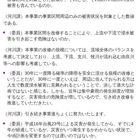
被害も含んでいるのか。
（河川課）本事業の事業区間周辺のみの被害状況を対象とした数値
である。
（委員）本事業区間を改修することにより、上流や下流で浸水被
害を引き起こす危険はないのか。
（河川課）本事業の改修の規模については、流域全体のバランスを
考慮して決定しており、上流、下流、支川、牧川が流れ込む由良川
等への影響も考慮している。
（委員）30年に一度降る確率の降雨を安全に流せる規模の改修と
いうことだが、30年に一度といえば、周辺に住んでおられる方は
人生で数度浸水被害に見舞われるということで、決して過大な計
画ではないと感じる。しかも、近年は集中豪雨の発生頻度が増加
するなど、災害発生の危険度が増しているので、引き続き改修を
推進していただきたい。
（河川課）引き続き事業進ちょくに努力いたします。
（委員）平成16年台風23号による災害が発生してから、すでに4
年が経過しているが、災害がいつ発生するかわからない状況で、
今頃計画を変更するのでは遅いのではないか。