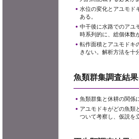
水位の変化とアユモド
ある。
中干後に水路でのアユ
時系列的に、総個体数
転作面積とアユモドキ
きない。解析方法を十
魚類群集調査結果
魚類群集と休耕の関係
アユモドキがどの魚類
ついて考察し、仮説を