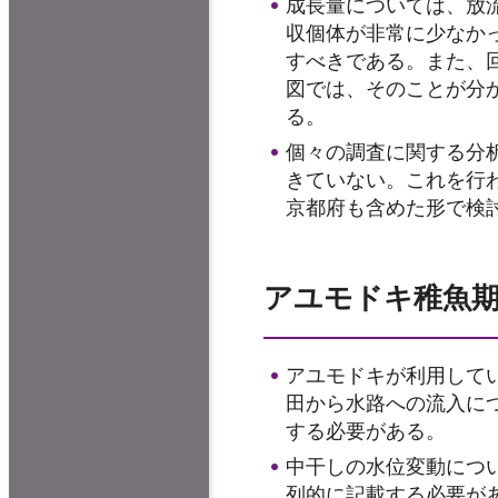
成長量については、放
収個体が非常に少なか
すべきである。また、
図では、そのことが分
る。
個々の調査に関する分
きていない。これを行
京都府も含めた形で検
アユモドキ稚魚
アユモドキが利用して
田から水路への流入に
する必要がある。
中干しの水位変動につ
列的に記載する必要が