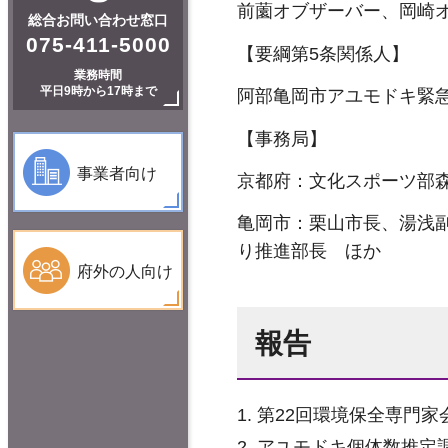
前薗オブザーバー、岡崎
総合お問い合わせ窓口
075-411-5000
【要綱第5条関係人】
業務時間
平日9時から17時まで
阿部亀岡市アユモドキ緊
【事務局】
事業者向け
京都府：文化スポーツ部
亀岡市：栗山市長、湯浅
り推進部長 ほか
府外の人向け
報告
第22回環境保全専門
アユモドキ個体数推定