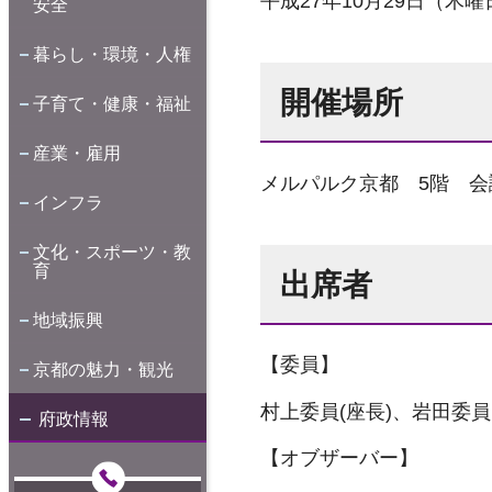
平成27年10月29日（木曜
安全
暮らし・環境・人権
開催場所
子育て・健康・福祉
産業・雇用
メルパルク京都 5階 会
インフラ
文化・スポーツ・教
育
出席者
地域振興
【委員】
京都の魅力・観光
村上委員(座長)、岩田委
府政情報
【オブザーバー】