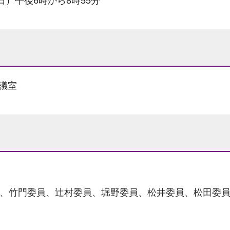
日）午後6時から8時55分
議室
員、竹門委員、辻村委員、堀野委員、松井委員、松田委