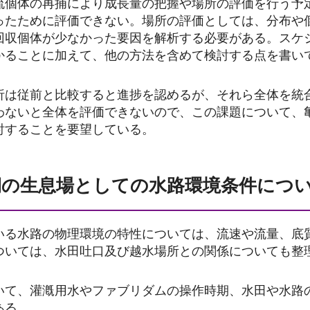
流個体の再捕により成長量の把握や場所の評価を行う予
ったために評価できない。場所の評価としては、分布や
回収個体が少なかった要因を解析する必要がある。スケ
かることに加えて、他の方法を含めて検討する点を書い
析は従前と比較すると進捗を認めるが、それら全体を統
わないと全体を評価できないので、この課題について、
討することを要望している。
期の生息場としての水路環境条件につ
いる水路の物理環境の特性については、流速や流量、底
ついては、水田吐口及び越水場所との関係についても整
いて、灌漑用水やファブリダムの操作時期、水田や水路
ある。