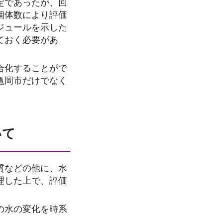
定であったが、回
個体数により評価
ジュールを示した
ておく必要があ
合化することがで
亀岡市だけでなく
いて
質などの他に、水
理した上で、評価
の水の変化を時系