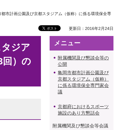
市都市計画公園及び京都スタジアム（仮称）に係る環境保全専
更新日：2016年2月24日
メニュー
スタジア
附属機関及び懇談会等の
3回）の
公開
亀岡市都市計画公園及び
京都スタジアム（仮称）
に係る環境保全専門家会
議
京都府におけるスポーツ
施設のあり方懇話会
附属機関及び懇談会等会議