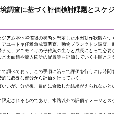
環境調査に基づく評価検討課題とスケ
タジアム本体整備後の状態を想定した水田耕作状態をつ
、アユモドキ仔稚魚成育調査、動物プランクトン調査、
踏まえ、アユモドキの仔稚魚の生存と成長にとって必要
な水田面積や流入箇所の配置等を評価していく手順とス
いて調べており、この手順に沿って評価を行うには時間
階的に必要な部分から評価を行っていく。
ばいいが、分析後、目的に合致した結果がえられないと
に限定されるものであり、水路以外の評価イメージとス