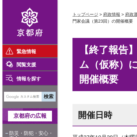
京都府
トップページ
>
府政情報
>
府政
門家会議（第23回）の開催概要
【終了報告
緊急情報
ム（仮称）に
閲覧支援
開催概要
情報を探す
開催日時
京都府の広報
防災・防犯・安心・