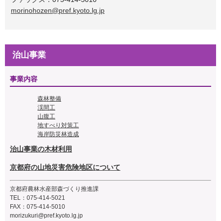
morinohozen@pref.kyoto.lg.jp
治山事業
事業内容
森林整備
渓間工
山腹工
地すべり対策工
海岸防災林造成
治山事業の木材利用
京都府の山地災害危険地区について
京都府農林水産部森づくり推進課
TEL：075-414-5021
FAX：075-414-5010
morizukuri@pref.kyoto.lg.jp