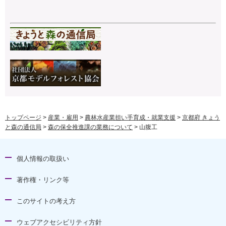
トップページ
>
産業・雇用
>
農林水産業担い手育成・就業支援
>
京都府 きょう
と森の通信局
>
森の保全推進課の業務について
> 山腹工
個人情報の取扱い
著作権・リンク等
このサイトの考え方
ウェブアクセシビリティ方針