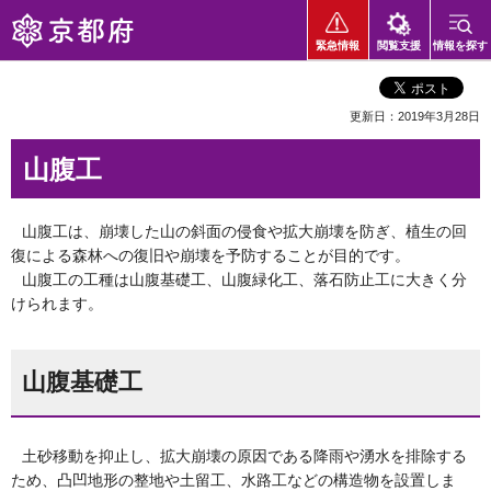
京都府
緊急情報
閲覧支援
情報を探す
更新日：2019年3月28日
山腹工
山腹工は、崩壊した山の斜面の侵食や拡大崩壊を防ぎ、植生の回
復による森林への復旧や崩壊を予防することが目的です。
山腹工の工種は山腹基礎工、山腹緑化工、落石防止工に大きく分
けられます。
山腹基礎工
土砂移動を抑止し、拡大崩壊の原因である降雨や湧水を排除する
ため、凸凹地形の整地や土留工、水路工などの構造物を設置しま