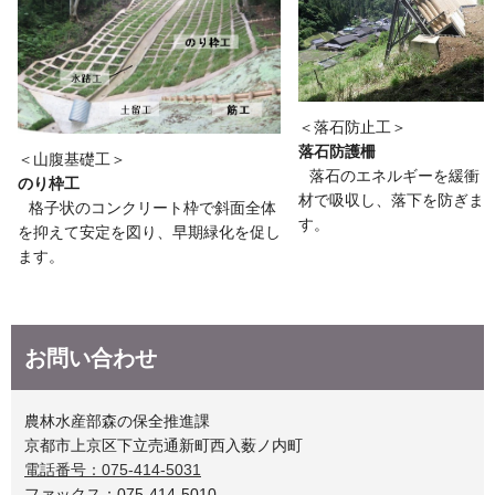
＜落石防止工＞
落石防護柵
＜山腹基礎工＞
落石のエネルギーを緩衝
のり枠工
材で吸収し、落下を防ぎま
格子状のコンクリート枠で斜面全体
す。
を抑えて安定を図り、早期緑化を促し
ます。
お問い合わせ
農林水産部森の保全推進課
京都市上京区下立売通新町西入薮ノ内町
電話番号：075-414-5031
ファックス：075-414-5010