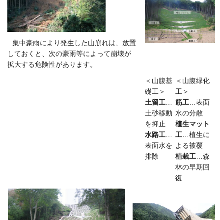
集中豪雨により発生した山崩れは、放置
しておくと、次の豪雨等によって崩壊が
拡大する危険性があります。
＜山腹基
＜山腹緑化
礎工＞
工＞
土留工
…
筋工
…表面
土砂移動
水の分散
を抑止
植生マット
水路工
…
工
…植生に
表面水を
よる被覆
排除
植栽工
…森
林の早期回
復