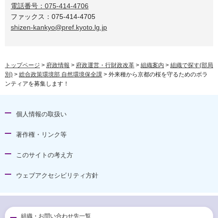
電話番号：075-414-4706
ファックス：075-414-4705
shizen-kankyo@pref.kyoto.lg.jp
トップページ
>
府政情報
>
府政運営・行財政改革
>
組織案内
>
組織で探す(部局
別)
>
総合政策環境部 自然環境保全課
> 外来種から京都の桜を守るためのボラ
ンティアを募集します！
個人情報の取扱い
著作権・リンク等
このサイトの考え方
ウェブアクセシビリティ方針
組織・お問い合わせ先一覧