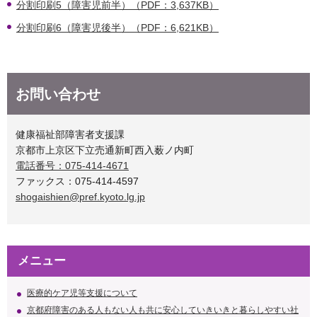
分割印刷5（障害児前半）（PDF：3,637KB）
分割印刷6（障害児後半）（PDF：6,621KB）
お問い合わせ
健康福祉部障害者支援課
京都市上京区下立売通新町西入薮ノ内町
電話番号：075-414-4671
ファックス：075-414-4597
shogaishien@pref.kyoto.lg.jp
メニュー
医療的ケア児等支援について
京都府障害のある人もない人も共に安心していきいきと暮らしやすい社