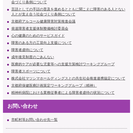
会づくり条例について
言語としての手話の普及を進めるとともに聞こえに障害のある人とない
人とが支え合う社会づくり条例について
京都府アルコール健康障害対策推進会議
発達障害者支援体制整備検討委員会
心の健康のためのサービスガイド
障害のある方の工賃向上支援について
障害者虐待について
成年後見制度のごあんない
医療的ケアが必要な児童等への支援方策検討ワーキンググループ
障害者スポーツについて
株式会社マツシマホールディングスとの共生社会推進連携協定について
京都府保健医療計画策定ワーキンググループ（精神）
精神科病院における業務従事者による障害者虐待の状況について
お問い合わせ
市町村等お問い合わせ先一覧