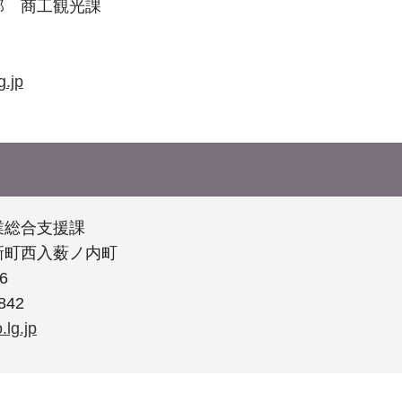
部 商工観光課
g.jp
業総合支援課
新町西入薮ノ内町
6
842
lg.jp