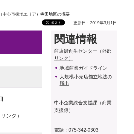
 （中心市街地エリア）寺田地区の概要
更新日：2019年3月1日
関連情報
商店街創生センター（外部
リンク）
地域商業ガイドライン
大規模小売店舗立地法の
届出
囲
中小企業総合支援課（商業
支援係）
部リンク）
電話：075-342-0303