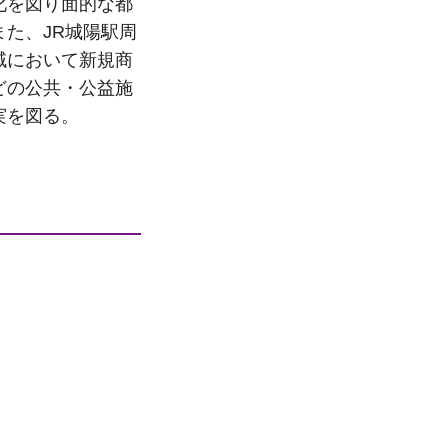
化を図り面的な都
た、JR城陽駅周
域において新規商
どの公共・公益施
実を図る。