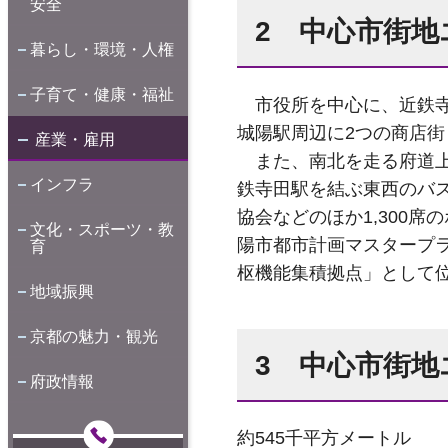
安全
2 中心市街地
暮らし・環境・人権
子育て・健康・福祉
市役所を中心に、近鉄寺田
城陽駅周辺に2つの商店
産業・雇用
また、南北を走る府道上
インフラ
鉄寺田駅を結ぶ東西のバ
協会などのほか1,300
文化・スポーツ・教
陽市都市計画マスタープ
育
枢機能集積拠点」として
地域振興
京都の魅力・観光
3 中心市街地
府政情報
約545千平方メートル