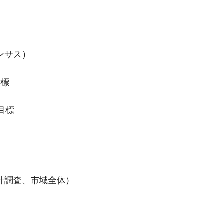
ンサス）
目標
目標
計調査、市域全体）