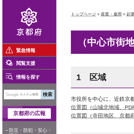
京都府
トップページ
>
産業・雇用
>
起
（中心市街
緊急情報
閲覧支援
1 区域
情報を探す
市役所を中心に、近鉄京
位置図（山城北地域、PDF
京都府の広報
位置図（寺田地区、京都府
防災・防犯・安心・