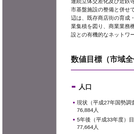
連続立体交差化及び近鉄
市基盤施設の整備と併せ
辺は、既存商店街の育成
業集積を図り、商業業務
設との有機的なネットワ
数値目標（市域全
人口
現状（平成27年国勢調
76,884人
5年後（平成33年度）
77,664人