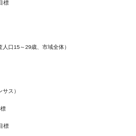
目標
査人口15～29歳、市域全体）
ンサス）
目標
目標