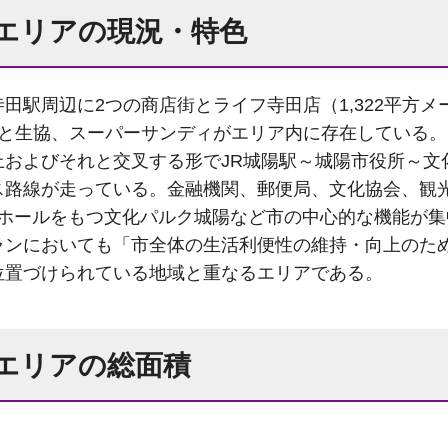
エリアの現況・特色
駅周辺に2つの商店街とライフ寺田店（1,322平方メ
街と生協、スーパーサンディがエリア内に存在している。
およびそれと交叉する形でJR城陽駅～城陽市役所～文
ス路線が走っている。金融機関、郵便局、文化協会、観
席のホールをもつ文化パルク城陽など市の中心的な機能が
ランにおいても「市全体の生活利便性の維持・向上のた
位置づけられている地域と重なるエリアである。
エリアの総面積