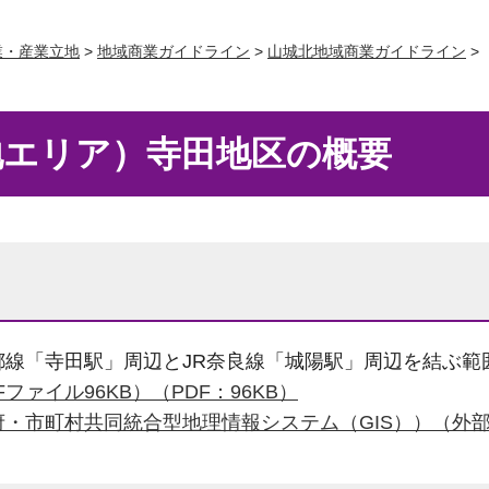
業・産業立地
>
地域商業ガイドライン
>
山城北地域商業ガイドライン
>
地エリア）寺田地区の概要
都線「寺田駅」周辺とJR奈良線「城陽駅」周辺を結ぶ範
ファイル96KB）（PDF：96KB）
・市町村共同統合型地理情報システム（GIS））（外