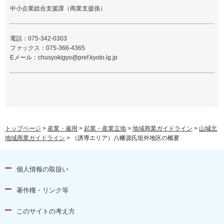
中小企業総合支援課（商業支援係）
電話：075-342-0303
ファックス：075-366-4365
Eメール：
chusyokigyo@pref.kyoto.lg.jp
トップページ
>
産業・雇用
>
起業・産業立地
>
地域商業ガイドライン
>
山城北
地域商業ガイドライン
> （誘導エリア）八幡源氏垣外地区の概要
個人情報の取扱い
著作権・リンク等
このサイトの考え方