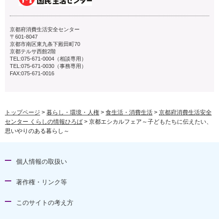
京都府消費生活安全センター
〒601-8047
京都市南区東九条下殿田町70
京都テルサ西館2階
TEL:075-671-0004（相談専用）
TEL:075-671-0030（事務専用）
FAX:075-671-0016
トップページ
>
暮らし・環境・人権
>
食生活・消費生活
>
京都府消費生活安全
センター くらしの情報ひろば
> 京都エシカルフェア～子どもたちに伝えたい、
思いやりのある暮らし～
個人情報の取扱い
著作権・リンク等
このサイトの考え方