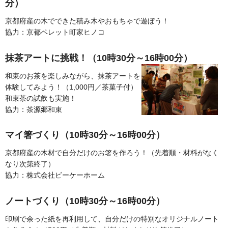
分）
京都府産の木でできた積み木やおもちゃで遊ぼう！
協力：京都ペレット町家ヒノコ
抹茶アートに挑戦！（10時30分～16時00分）
和束のお茶を楽しみながら、抹茶アートを
体験してみよう！（1,000円／茶菓子付）
和束茶の試飲も実施！
協力：茶源郷和束
マイ箸づくり（10時30分～16時00分）
京都府産の木材で自分だけのお箸を作ろう！（先着順・材料がなく
なり次第終了）
協力：株式会社ビーケーホーム
ノートづくり（10時30分～16時00分）
印刷で余った紙を再利用して、自分だけの特別なオリジナルノート