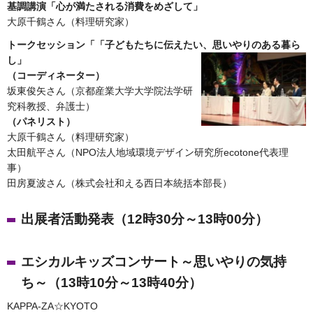
基調講演「心が満たされる消費をめざして」
大原千鶴さん（料理研究家）
トークセッション「「子どもたちに伝えたい、思いやりのある暮ら
し」
（コーディネーター）
坂東俊矢さん（京都産業大学大学院法学研
究科教授、弁護士）
（パネリスト）
大原千鶴さん（料理研究家）
太田航平さん（NPO法人地域環境デザイン研究所
ecotone代表理
事）
田房夏波さん（株式会社和える西日本統括本部長）
出展者活動発表（12時30分～13時00分）
エシカルキッズコンサート～思いやりの気持
ち～（13時10分～13時40分）
KAPPA-ZA☆KYOTO