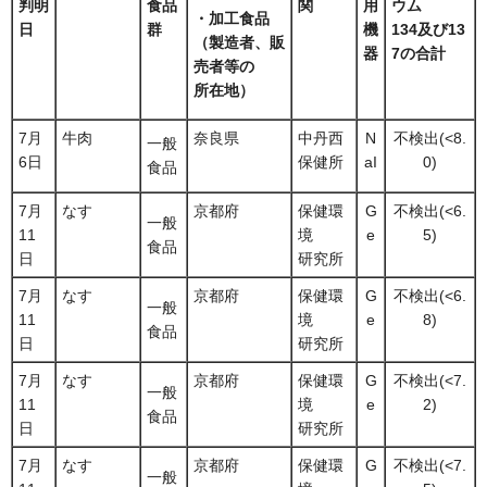
判明
食品
関
用
ウム
・加工食品
日
群
機
134及び13
（製造者、
販
器
7の合計
売者等
の
所在地
）
7月
牛肉
奈良県
中丹西
N
不検出(<8.
一般
6日
保健所
aI
0)
食品
7月
なす
京都府
保健環
G
不検出(<6.
一般
11
境
e
5)
食品
日
研究所
7月
なす
京都府
保健環
G
不検出(<6.
一般
11
境
e
8)
食品
日
研究所
7月
なす
京都府
保健環
G
不検出(<7.
一般
11
境
e
2)
食品
日
研究所
7月
なす
京都府
保健環
G
不検出(<7.
一般