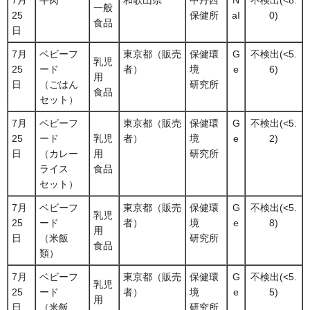
7月
牛肉
和歌山県
中丹西
N
不検出(<8.
一般
25
保健所
aI
0)
食品
日
7月
ベビーフ
東京都（販売
保健環
G
不検出(<5.
乳児
25
ード
者）
境
e
6)
用
日
（ごはん
研究所
食品
セット）
7月
ベビーフ
東京都（販売
保健環
G
不検出(<5.
25
ード
乳児
者）
境
e
2)
日
（カレー
用
研究所
ライス
食品
セット）
7月
ベビーフ
東京都（販売
保健環
G
不検出(<5.
乳児
25
ード
者）
境
e
8)
用
日
（米飯
研究所
食品
類）
7月
ベビーフ
東京都（販売
保健環
G
不検出(<5.
乳児
25
ード
者）
境
e
5)
用
日
（米飯
研究所