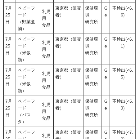
7月
ベビーフ
東京都（販売
保健環
G
不検出(<6.
乳児
25
ード
者）
境
e
6)
用
日
（野菜煮
研究所
食品
物）
7月
ベビーフ
東京都（販売
保健環
G
不検出(<6.
乳児
25
ード
者）
境
e
1)
用
日
（米飯
研究所
食品
類）
7月
ベビーフ
東京都（販売
保健環
G
不検出(<6.
乳児
25
ード
者）
境
e
5)
用
日
（米飯
研究所
食品
類）
7月
ベビーフ
東京都（販売
保健環
G
不検出(<5.
乳児
25
ード
者）
境
e
9)
用
日
（パス
研究所
食品
タ）
7月
ベビーフ
東京都（販売
保健環
G
不検出(<7.
乳児