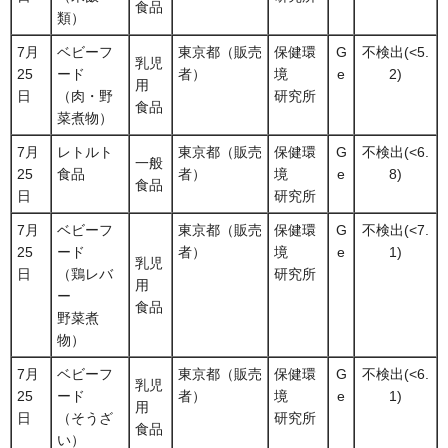
食品
類）
7月
ベビーフ
東京都（販売
保健環
G
不検出(<5.
乳児
25
ード
者）
境
e
2)
用
日
（肉・野
研究所
食品
菜煮物）
7月
レトルト
東京都（販売
保健環
G
不検出(<6.
一般
25
食品
者）
境
e
8)
食品
日
研究所
7月
ベビーフ
東京都（販売
保健環
G
不検出(<7.
25
ード
者）
境
e
1)
乳児
日
（鶏レバ
研究所
用
ー
食品
野菜煮
物）
7月
ベビーフ
東京都（販売
保健環
G
不検出(<6.
乳児
25
ード
者）
境
e
1)
用
日
（そうざ
研究所
食品
い）