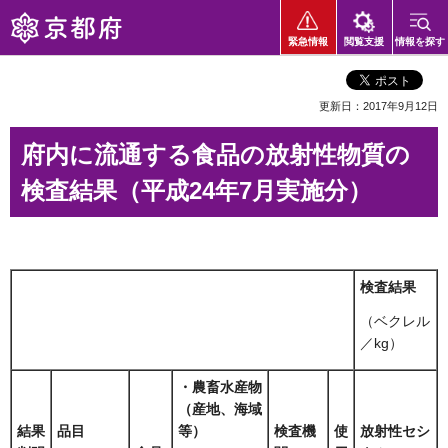
京都府
緊急情報
閲覧支援
情報を探す
更新日：2017年9月12日
府内に流通する食品の放射性物質の
検査結果（平成24年7月実施分）
検査結果
（ベクレル
／kg）
・農畜水産物
（産地、海域
結果
品目
等）
検査機
使
放射性
セシ