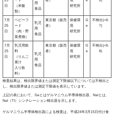
25
ード
者）
境
e
0)
用
日
（米飯
研究所
食品
類）
7月
ベビーフ
東京都（販売
保健環
G
不検出(<6.
乳児
25
ード
者）
境
e
7)
用
日
（肉・野
研究所
食品
菜煮物）
7月
乳児用飲
東京都（販売
保健環
G
不検出(<6.
25
料
者）
境
e
8)
乳児
日
（りんご
研究所
用
果汁
食品
入り飲
料）
検査結果は、検出限界値または測定下限値以下については不検出と
し、検出限界値または測定下限値を表示しています。
上記の表において、Geとはゲルマニウム半導体検出器、NaIとは、
NaI（Tl）シンチレーション検出器を示します。
ゲルマニウム半導体検出器による検査は、平成24年3月15日付け食