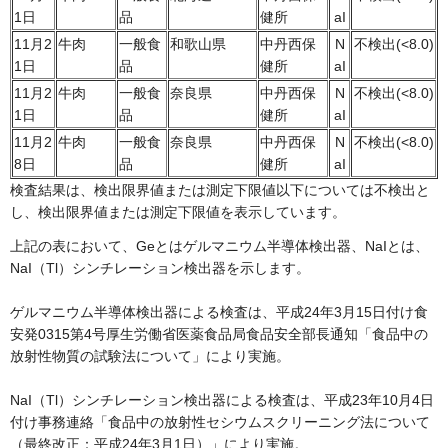
1日
品
健所
aI
11月2
牛肉
一般食
和歌山県
中丹西保
N
不検出(<8.0)
1日
品
健所
aI
11月2
牛肉
一般食
奈良県
中丹西保
N
不検出(<8.0)
1日
品
健所
aI
11月2
牛肉
一般食
奈良県
中丹西保
N
不検出(<8.0)
8日
品
健所
aI
検査結果は、検出限界値または測定下限値以下については不検出と
し、検出限界値または測定下限値を表示しています。
上記の表において、Geとはゲルマニウム半導体検出器、NaIとは、
NaI（Tl）シンチレーション検出器を示します。
ゲルマニウム半導体検出器による検査は、平成24年3月15日付け食
安発0315第4号厚生労働省医薬食品局食品安全部長通知「食品中の
放射性物質の試験法について」により実施。
NaI（Tl）シンチレーション検出器による検査は、平成23年10月4日
付け事務連絡「食品中の放射性セシウムスクリーニング法について
（最終改正：平成24年3月1日）」により実施。