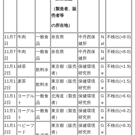
（製造者、
販
売者等
の所在地
）
11月7
牛肉
一般食
奈良県
中丹西保
N
不検出(<8.0)
日
品
健所
aI
11月7
牛肉
一般食
奈良県
中丹西保
N
不検出(<8.0)
日
品
健所
aI
11月1
緑茶
東京都（販売
保健環境
G
不検出(<1.9)
飲料水
2日
者）
研究所
e
11月1
麦茶
東京都（販売
保健環境
G
不検出(<1.5)
飲料水
2日
者）
研究所
e
11月1
ヨーグル
一般食
北海道（製造
保健環境
G
不検出(<6.6)
2日
ト
品
者）
研究所
e
11月1
ヨーグル
一般食
東京都（製造
保健環境
G
不検出(<6.2)
2日
ト
品
者）
研究所
e
11月1
ベビーフ
東京都（販売
保健環境
G
不検出(<6.3)
2日
ード
者）
研究所
e