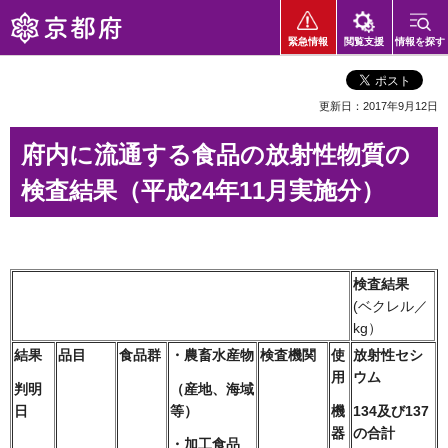
京都府
緊急情報
閲覧支援
情報を探す
更新日：2017年9月12日
府内に流通する食品の放射性物質の
検査結果（平成24年11月実施分）
検査結果
(ベクレル／
kg）
結果
品目
食品群
・農畜水産物
検査機関
使
放射性
セシ
用
ウム
判明
（産地、海域
日
等）
機
134及び137
器
の合計
・加工食品