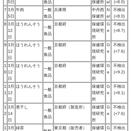
5日
食品
保健所
aI
(<8.0)
7
3月
牛肉
一般
兵庫県
中丹西
N
不検出
5日
食品
保健所
aI
(<8.0)
8
3月
ほうれんそう
京都府
保健環
G
不検出
一般
12
境研究
e
(<8.7)
食品
日
所
9
3月
ほうれんそう
京都府
保健環
G
不検出
一般
12
境研究
e
(<7.6)
食品
日
所
1
3月
ほうれんそう
京都府
保健環
G
不検出
一般
0
12
境研究
e
(<9.2)
食品
日
所
1
3月
ほうれんそう
京都府
保健環
G
不検出
一般
1
12
境研究
e
(<8.1)
食品
日
所
1
3月
煮干し
京都府（製造所）
保健環
G
不検出
一般
2
14
境研究
e
(<7.6)
食品
日
所
1
3月
緑茶
東京都（販売者）
保健環
G
不検出