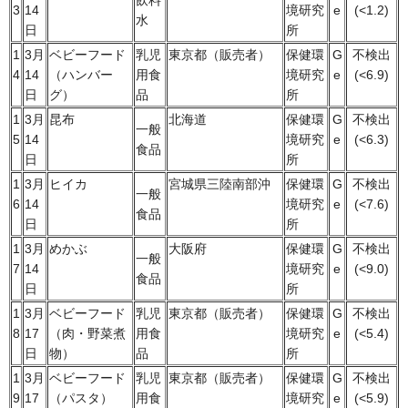
飲料
3
14
境研究
e
(<1.2)
水
日
所
1
3月
ベビーフード
乳児
東京都（販売者）
保健環
G
不検出
4
14
（ハンバー
用食
境研究
e
(<6.9)
日
グ）
品
所
1
3月
昆布
北海道
保健環
G
不検出
一般
5
14
境研究
e
(<6.3)
食品
日
所
1
3月
ヒイカ
宮城県三陸南部沖
保健環
G
不検出
一般
6
14
境研究
e
(<7.6)
食品
日
所
1
3月
めかぶ
大阪府
保健環
G
不検出
一般
7
14
境研究
e
(<9.0)
食品
日
所
1
3月
ベビーフード
乳児
東京都（販売者）
保健環
G
不検出
8
17
（肉・野菜煮
用食
境研究
e
(<5.4)
日
物）
品
所
1
3月
ベビーフード
乳児
東京都（販売者）
保健環
G
不検出
9
17
（パスタ）
用食
境研究
e
(<5.9)