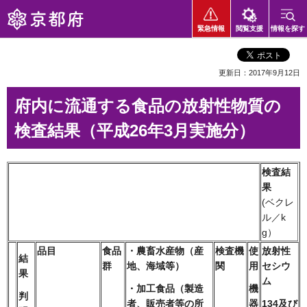
京都府
緊急情報
閲覧支援
情報を探す
更新日：2017年9月12日
府内に流通する食品の放射性物質の
検査結果（平成26年3月実施分）
検査結
果
(ベクレ
ル／k
g）
品目
食品
・農畜水産物
（産
検査機
使
放射性
結
群
地、海域等）
関
用
セシウ
果
ム
・加工食品
（製造
機
判
者、
販売者等
の所
器
134及び