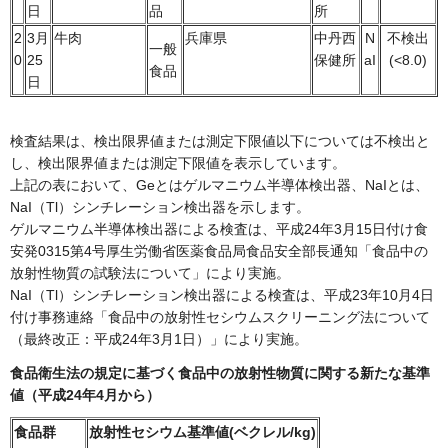
日
品
所
2
3月
牛肉
兵庫県
中丹西
N
不検出
一般
0
25
保健所
aI
(<8.0)
食品
日
検査結果は、検出限界値または測定下限値以下については不検出と
し、検出限界値または測定下限値を表示しています。
上記の表において、Geとはゲルマニウム半導体検出器、NaIとは、
NaI（Tl）シンチレーション検出器を示します。
ゲルマニウム半導体検出器による検査は、平成24年3月15日付け食
安発0315第4号厚生労働省医薬食品局食品安全部長通知「食品中の
放射性物質の試験法について」により実施。
NaI（Tl）シンチレーション検出器による検査は、平成23年10月4日
付け事務連絡「食品中の放射性セシウムスクリーニング法について
（最終改正：平成24年3月1日）」により実施。
食品衛生法の規定に基づく食品中の放射性物質に関する新たな基準
値（平成24年4月から）
食品群
放射性セシウム
基準値(ベクレル/kg)