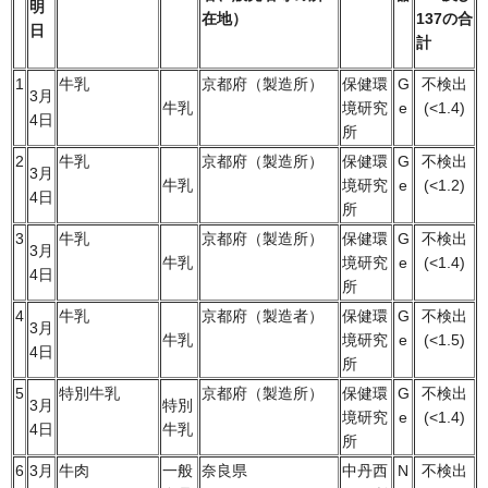
明
在地
）
137の合
日
計
1
牛乳
京都府（製造所）
保健環
G
不検出
3月
牛乳
境研究
e
(<1.4)
4日
所
2
牛乳
京都府（製造所）
保健環
G
不検出
3月
牛乳
境研究
e
(<1.2)
4日
所
3
牛乳
京都府（製造所）
保健環
G
不検出
3月
牛乳
境研究
e
(<1.4)
4日
所
4
牛乳
京都府（製造者）
保健環
G
不検出
3月
牛乳
境研究
e
(<1.5)
4日
所
5
特別牛乳
京都府（製造所）
保健環
G
不検出
3月
特別
境研究
e
(<1.4)
4日
牛乳
所
6
3月
牛肉
一般
奈良県
中丹西
N
不検出