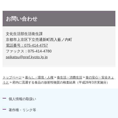
お問い合わせ
文化生活部生活衛生課
京都市上京区下立売通新町西入薮ノ内町
電話番号：075-414-4757
ファックス：075-414-4780
seikatsu@pref.kyoto.lg.jp
トップページ
>
暮らし・環境・人権
>
食生活・消費生活
>
食の安心・安全きょ
うと
> 府内に流通する食品の放射性物質の検査結果（平成26年3月実施分）
個人情報の取扱い
著作権・リンク等