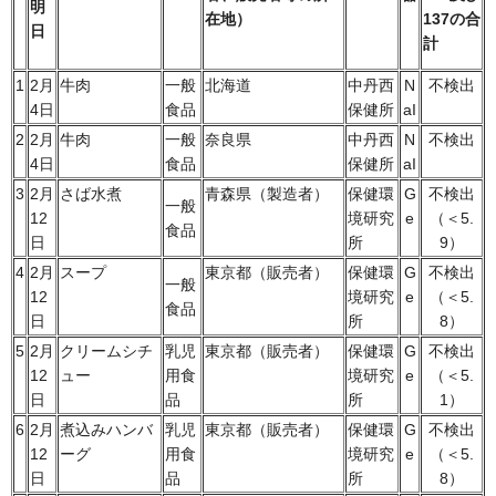
明
在地
）
137の合
日
計
1
2月
牛肉
一般
北海道
中丹西
N
不検出
4日
食品
保健所
aI
2
2月
牛肉
一般
奈良県
中丹西
N
不検出
4日
食品
保健所
aI
3
2月
さば水煮
青森県（製造者）
保健環
G
不検出
一般
12
境研究
e
（＜5.
食品
日
所
9）
4
2月
スープ
東京都（販売者）
保健環
G
不検出
一般
12
境研究
e
（＜5.
食品
日
所
8）
5
2月
クリームシチ
乳児
東京都（販売者）
保健環
G
不検出
12
ュー
用食
境研究
e
（＜5.
日
品
所
1）
6
2月
煮込みハンバ
乳児
東京都（販売者）
保健環
G
不検出
12
ーグ
用食
境研究
e
（＜5.
日
品
所
8）