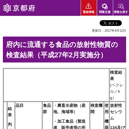
京都府
緊急情報
閲覧支援
情報を探す
更新日：2017年9月12日
府内に流通する食品の放射性物質の
検査結果（平成27年2月実施分）
検査結
果
(ベクレ
ル／k
g）
品目
食品
・農畜水産物
（産
検査機
使
放射性
結
群
地、海域等）
関
用
セシウ
果
ム
・加工食品
（製造
機
判
者、
販売者等
の所
器
134及び