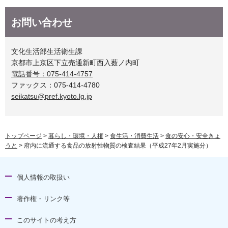
お問い合わせ
文化生活部生活衛生課
京都市上京区下立売通新町西入薮ノ内町
電話番号：075-414-4757
ファックス：075-414-4780
seikatsu@pref.kyoto.lg.jp
トップページ
>
暮らし・環境・人権
>
食生活・消費生活
>
食の安心・安全きょ
うと
> 府内に流通する食品の放射性物質の検査結果（平成27年2月実施分）
個人情報の取扱い
著作権・リンク等
このサイトの考え方