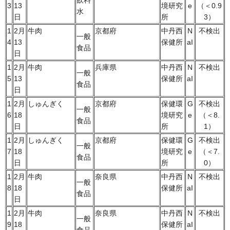
飲料
3
13
境研究
e
（＜0.9
水
日
所
3）
1
2月
牛肉
京都府
中丹西
N
不検出
一般
4
13
保健所
aI
食品
日
1
2月
牛肉
兵庫県
中丹西
N
不検出
一般
5
13
保健所
aI
食品
日
1
2月
しゅんぎく
京都府
保健環
G
不検出
一般
6
18
境研究
e
（＜8.
食品
日
所
1）
1
2月
しゅんぎく
京都府
保健環
G
不検出
一般
7
18
境研究
e
（＜7.
食品
日
所
0）
1
2月
牛肉
奈良県
中丹西
N
不検出
一般
8
18
保健所
aI
食品
日
1
2月
牛肉
奈良県
中丹西
N
不検出
一般
9
18
保健所
aI