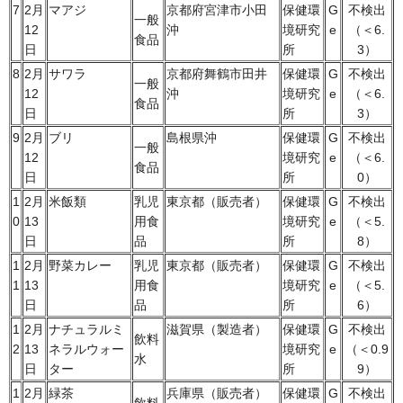
7
2月
マアジ
京都府宮津市小田
保健環
G
不検出
一般
12
沖
境研究
e
（＜6.
食品
日
所
3）
8
2月
サワラ
京都府舞鶴市田井
保健環
G
不検出
一般
12
沖
境研究
e
（＜6.
食品
日
所
3）
9
2月
ブリ
島根県沖
保健環
G
不検出
一般
12
境研究
e
（＜6.
食品
日
所
0）
1
2月
米飯類
乳児
東京都（販売者）
保健環
G
不検出
0
13
用食
境研究
e
（＜5.
日
品
所
8）
1
2月
野菜カレー
乳児
東京都（販売者）
保健環
G
不検出
1
13
用食
境研究
e
（＜5.
日
品
所
6）
1
2月
ナチュラルミ
滋賀県（製造者）
保健環
G
不検出
飲料
2
13
ネラルウォー
境研究
e
（＜0.9
水
日
ター
所
9）
1
2月
緑茶
兵庫県（販売者）
保健環
G
不検出