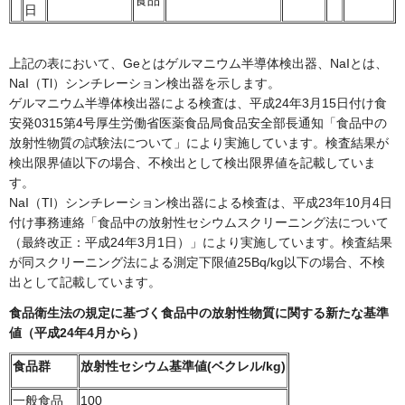
食品
日
上記の表において、Geとはゲルマニウム半導体検出器、NaIとは、
NaI（Tl）シンチレーション検出器を示します。
ゲルマニウム半導体検出器による検査は、平成24年3月15日付け食
安発0315第4号厚生労働省医薬食品局食品安全部長通知「食品中の
放射性物質の試験法について」により実施しています。検査結果が
検出限界値以下の場合、不検出として検出限界値を記載していま
す。
NaI（Tl）シンチレーション検出器による検査は、平成23年10月4日
付け事務連絡「食品中の放射性セシウムスクリーニング法について
（最終改正：平成24年3月1日）」により実施しています。検査結果
が同スクリーニング法による測定下限値25Bq/kg以下の場合、不検
出として記載しています。
食品衛生法の規定に基づく食品中の放射性物質に関する新たな基準
値（平成24年4月から）
食品群
放射性セシウム
基準値(ベクレル/kg)
一般食品
100