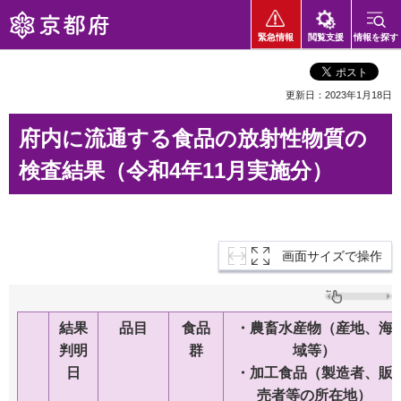
京都府
緊急情報
閲覧支援
情報を探す
更新日：2023年1月18日
府内に流通する食品の放射性物質の
検査結果（令和4年11月実施分）
画面サイズで操作
結果
品目
食品
・農畜水産物
（産地、海
判明
群
域等）
日
・加工食品
（製造者、
販
売者等
の所在地
）