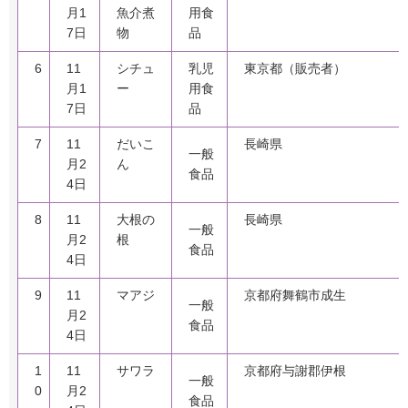
月1
魚介煮
用食
7日
物
品
6
11
シチュ
乳児
東京都（販売者）
月1
ー
用食
7日
品
7
11
だいこ
長崎県
一般
月2
ん
食品
4日
8
11
大根の
長崎県
一般
月2
根
食品
4日
9
11
マアジ
京都府舞鶴市成生
一般
月2
食品
4日
1
11
サワラ
京都府与謝郡伊根
一般
0
月2
食品