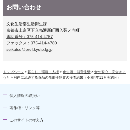
お問い合わせ
文化生活部生活衛生課
京都市上京区下立売通新町西入薮ノ内町
電話番号：075-414-4757
ファックス：075-414-4780
seikatsu@pref.kyoto.lg.jp
トップページ
>
暮らし・環境・人権
>
食生活・消費生活
>
食の安心・安全きょ
うと
> 府内に流通する食品の放射性物質の検査結果（令和4年11月実施分）
個人情報の取扱い
著作権・リンク等
このサイトの考え方