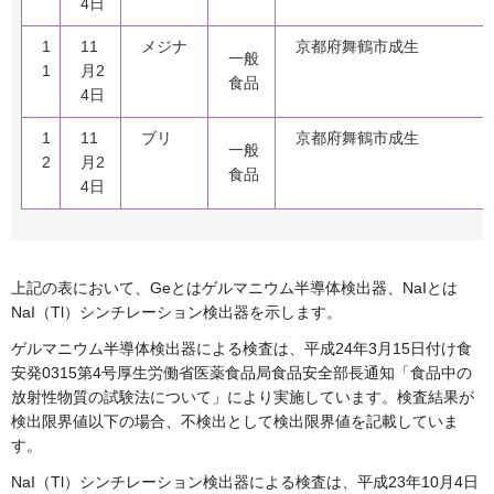
4日
1
11
メジナ
京都府舞鶴市成生
一般
1
月2
食品
4日
1
11
ブリ
京都府舞鶴市成生
一般
2
月2
食品
4日
上記の表において、Geとはゲルマニウム半導体検出器、NaIとは
NaI（Tl）シンチレーション検出器を示します。
ゲルマニウム半導体検出器による検査は、平成24年3月15日付け食
安発0315第4号厚生労働省医薬食品局食品安全部長通知「食品中の
放射性物質の試験法について」により実施しています。検査結果が
検出限界値以下の場合、不検出として検出限界値を記載していま
す。
NaI（Tl）シンチレーション検出器による検査は、平成23年10月4日