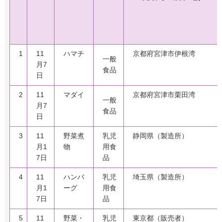
1
11
ハマチ
京都府宮津市伊根湾
一般
月7
食品
日
2
11
マダイ
京都府宮津市栗田湾
一般
月7
食品
日
3
11
野菜煮
乳児
静岡県（製造所）
月1
物
用食
7日
品
4
11
ハンバ
乳児
埼玉県（製造所）
月1
ーグ
用食
7日
品
5
11
野菜・
乳児
東京都（販売者）