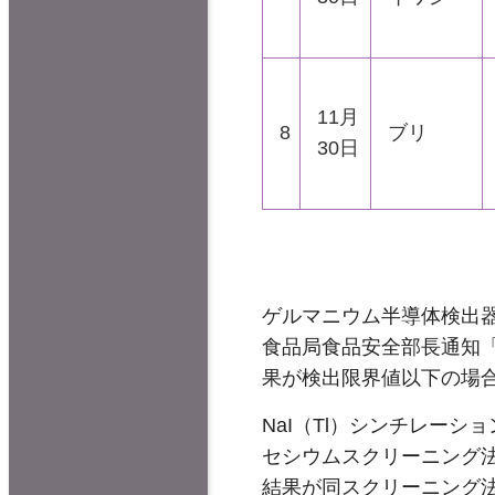
11月
8
ブリ
30日
ゲルマニウム半導体検出器
食品局食品安全部長通知
果が検出限界値以下の場
NaI（Tl）シンチレーシ
セシウムスクリーニング法
結果が同スクリーニング法