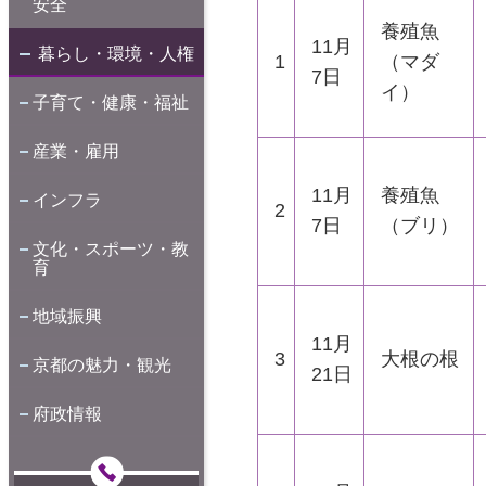
安全
養殖魚
11月
暮らし・環境・人権
1
（マダ
7日
イ）
子育て・健康・福祉
産業・雇用
11月
養殖魚
インフラ
2
7日
（ブリ）
文化・スポーツ・教
育
地域振興
11月
3
大根の根
京都の魅力・観光
21日
府政情報