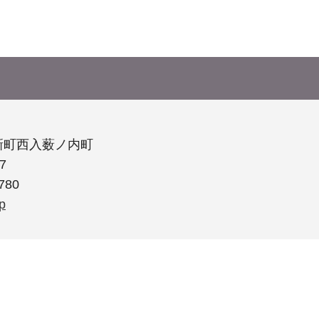
新町西入薮ノ内町
7
780
p