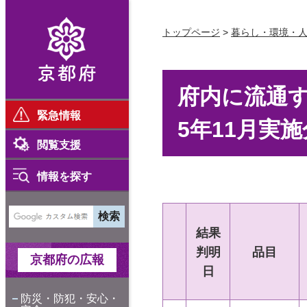
京都府
トップページ
>
暮らし・環境・
府内に流通
緊急情報
5年11月実
閲覧支援
情報を探す
結果
判明
品目
京都府の広報
日
防災・防犯・安心・