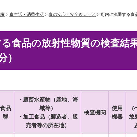
人権
>
食生活・消費生活
>
食の安心・安全きょうと
> 府内に流通する食
する食品の放射性物質の検査結
施分）
・農畜水産物
（産地、海
食品
域等）
使用
(
検査機関
群
・加工食品
（製造者、
販
機器
放
売者等
の所在地
）