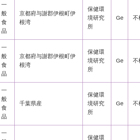
一
保健環
般
京都府与謝郡伊根町伊
境研究
Ge
不
食
根湾
所
品
一
保健環
般
京都府与謝郡伊根町伊
境研究
Ge
不
食
根湾
所
品
一
保健環
般
千葉県産
境研究
Ge
不
食
所
品
一
保健環