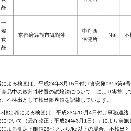
品
一
般
中丹西
京都府舞鶴市舞鶴沖
NaI
不
食
保健所
品
による検査は、平成24年3月15日付け食安発0315第4
「食品中の放射性物質の試験法について」により実施し
合、不検出として検出限界値を記載しています。
ョン検出器による検査は、平成23年10月4日付け事務連
について（最終改正：平成24年3月1日）」により実施
による測定下限値25ベクレル/kg以下の場合、不検出