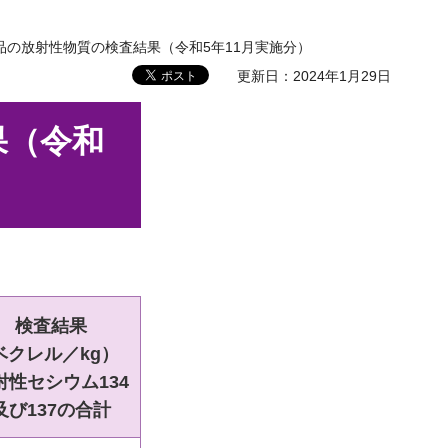
品の放射性物質の検査結果（令和5年11月実施分）
更新日：2024年1月29日
果（令和
検査結果
ベクレル／kg）
射性
セシウム134
及び137の合計