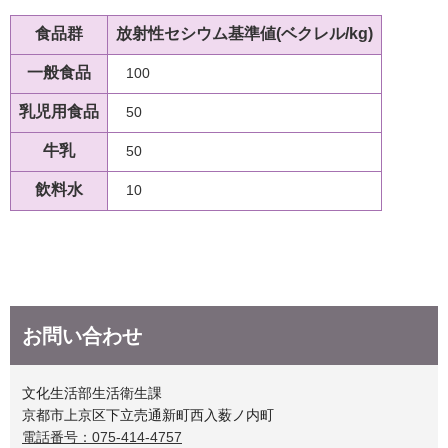
食品群
放射性セシウム
基準値(ベクレル/kg)
一般食品
100
乳児用食品
50
牛乳
50
飲料水
10
お問い合わせ
文化生活部生活衛生課
京都市上京区下立売通新町西入薮ノ内町
電話番号：075-414-4757