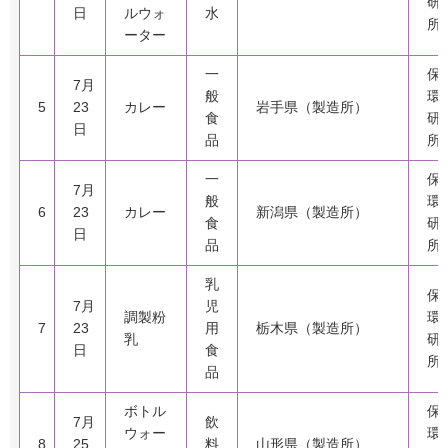
研
日
ルウォ
水
所
ーター
一
保
7月
般
環
5
23
カレー
岩手県（製造所）
食
研
日
品
所
一
保
7月
般
環
6
23
カレー
新潟県（製造所）
食
研
日
品
所
乳
保
7月
児
調製粉
環
7
23
用
栃木県（製造所）
乳
研
日
食
所
品
ボトル
保
7月
飲
ウォー
環
8
25
料
山形県（製造所）