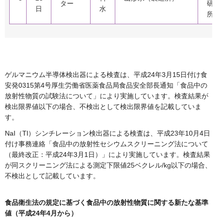
ター
研
日
水
所
ゲルマニウム半導体検出器による検査は、平成24年3月15日付け食
安発0315第4号厚生労働省医薬食品局食品安全部長通知「食品中の
放射性物質の試験法について」により実施しています。検査結果が
検出限界値以下の場合、不検出として検出限界値を記載していま
す。
NaI（Tl）シンチレーション検出器による検査は、平成23年10月4日
付け事務連絡「食品中の放射性セシウムスクリーニング法について
（最終改正：平成24年3月1日）」により実施しています。検査結果
が同スクリーニング法による測定下限値25ベクレル/kg以下の場合、
不検出として記載しています。
食品衛生法の規定に基づく食品中の放射性物質に関する新たな基準
値（平成24年4月から）