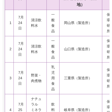
地
）
一
保
7月
清涼飲
般
環
1
24
岡山県（製造所）
料水
食
研
日
品
所
一
保
7月
清涼飲
般
環
2
24
山口県（製造所）
料水
食
研
日
品
所
乳
保
7月
児
野菜・
環
3
24
用
三重県（製造所）
肉煮物
研
日
食
所
品
ナチュ
保
7月
ラル
飲
環
4
25
ミネラ
料
岐阜県（製造所）