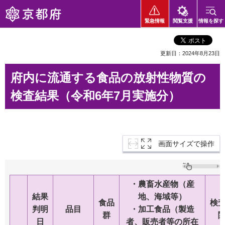
京都府
緊急情報
閲覧支援
情報を探す
更新日：2024年8月23日
府内に流通する食品の放射性物質の
検査結果（令和6年7月実施分）
画面サイズで操作
・農畜水産物
（産
結果
地、海域等）
食品
検
判明
品目
・加工食品
（製造
群
日
者、
販売者等
の所在