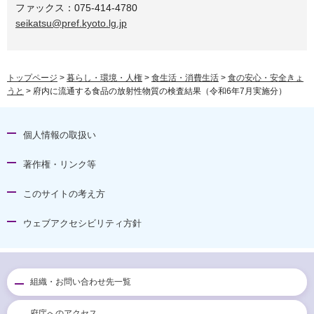
ファックス：075-414-4780
seikatsu@pref.kyoto.lg.jp
トップページ
>
暮らし・環境・人権
>
食生活・消費生活
>
食の安心・安全きょ
うと
> 府内に流通する食品の放射性物質の検査結果（令和6年7月実施分）
個人情報の取扱い
著作権・リンク等
このサイトの考え方
ウェブアクセシビリティ方針
組織・お問い合わせ先一覧
府庁へのアクセス