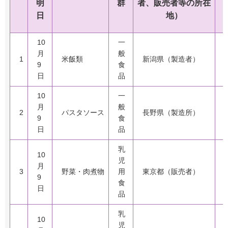
明
群
者、
販売者等
の所在
日
地
）
10
一
月
般
1
米飯類
新潟県（製造者）
9
食
日
品
10
一
月
般
2
パスタソース
長野県（製造所）
9
食
日
品
乳
10
児
月
3
野菜・肉煮物
用
東京都（販売者）
9
食
日
品
乳
10
児