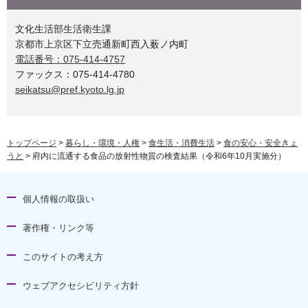
文化生活部生活衛生課
京都市上京区下立売通新町西入薮ノ内町
電話番号：075-414-4757
ファックス：075-414-4780
seikatsu@pref.kyoto.lg.jp
トップページ
>
暮らし・環境・人権
>
食生活・消費生活
>
食の安心・安全きょ
うと
> 府内に流通する食品の放射性物質の検査結果（令和6年10月実施分）
個人情報の取扱い
著作権・リンク等
このサイトの考え方
ウェブアクセシビリティ方針