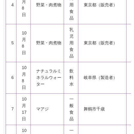
月
4
野菜・肉煮物
用
東京都（販売者）
8
食
日
品
乳
10
児
月
5
野菜・肉煮物
用
東京都（販売者）
8
食
日
品
10
ナチュラルミ
飲
月
6
ネラルウォー
料
岐阜県（製造者）
8
ター
水
日
10
一
月
般
7
マアジ
舞鶴市千歳
17
食
日
品
10
一