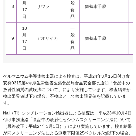
月
般
8
サワラ
舞鶴市千歳
17
食
日
品
10
一
月
般
9
アオリイカ
舞鶴市千歳
17
食
日
品
ゲルマニウム半導体検出器による検査は、平成24年3月15日付け食
安発0315第4号厚生労働省医薬食品局食品安全部長通知「食品中の
放射性物質の試験法について」により実施しています。検査結果が
検出限界値以下の場合、不検出として検出限界値を記載していま
す。
NaI（Tl）シンチレーション検出器による検査は、平成23年10月4日
付け事務連絡「食品中の放射性セシウムスクリーニング法について
（最終改正：平成24年3月1日）」により実施しています。検査結果
が同スクリーニング法による測定下限値25ベクレル/kg以下の場合、