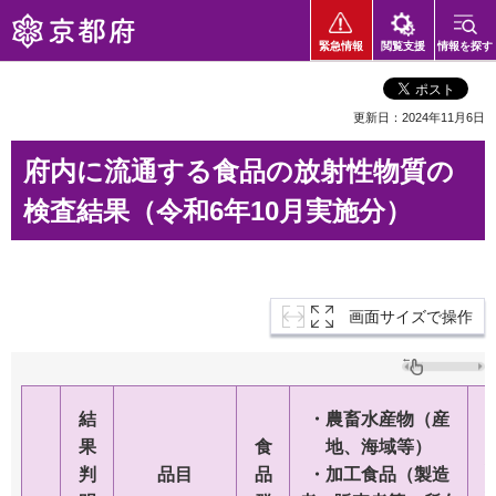
京都府
緊急情報
閲覧支援
情報を探す
更新日：2024年11月6日
府内に流通する食品の放射性物質の
検査結果（令和6年10月実施分）
画面サイズで操作
結
・農畜水産物
（産
果
食
地、海域等）
判
品目
品
・加工食品
（製造