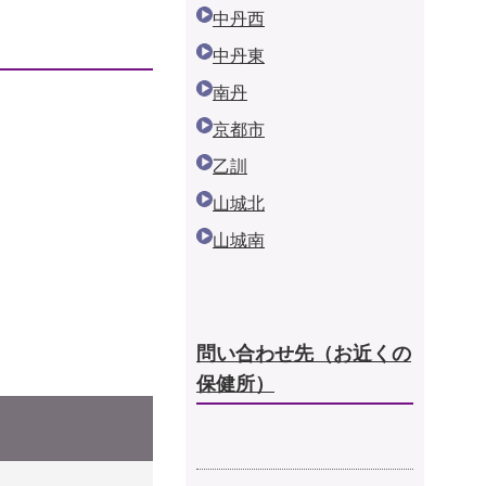
中丹西
中丹東
南丹
京都市
乙訓
山城北
山城南
問い合わせ先（
お近くの
保健所）