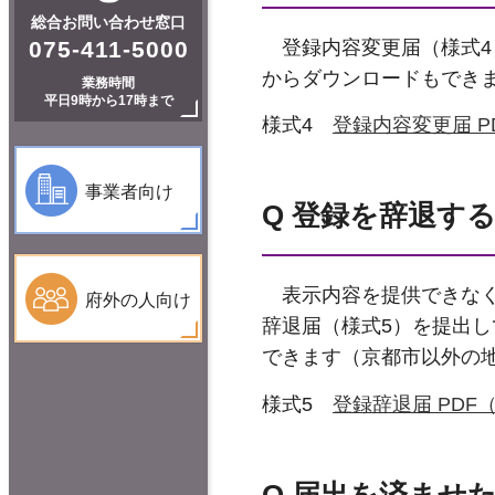
総合お問い合わせ窓口
075-411-5000
登録内容変更届（様式4
からダウンロードもでき
業務時間
平日9時から17時まで
様式4
登録内容変更届 PD
事業者向け
Q 登録を辞退す
表示内容を提供できなく
府外の人向け
辞退届（様式5）を提出
できます（京都市以外の
様式5
登録辞退届 PDF（
Q 届出を済ませ