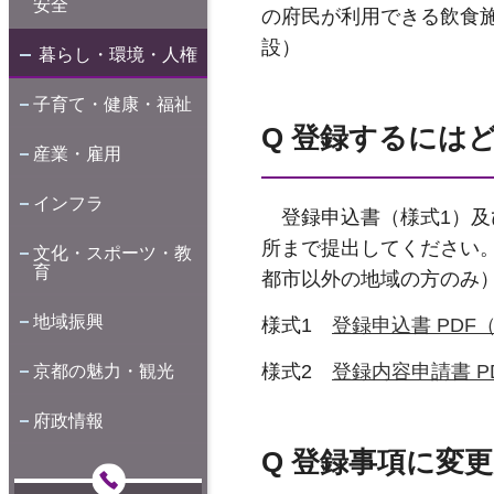
安全
の府民が利用できる飲食
設）
暮らし・環境・人権
子育て・健康・福祉
Q 登録するには
産業・雇用
インフラ
登録申込書（様式1）及
所まで提出してください
文化・スポーツ・教
育
都市以外の地域の方のみ
地域振興
様式1
登録申込書 PDF（
様式2
登録内容申請書 PD
京都の魅力・観光
府政情報
Q 登録事項に変