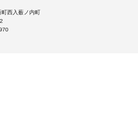
新町西入薮ノ内町
2
970