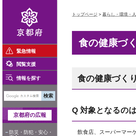
京都府
トップページ
>
暮らし・環境・
食の健康づ
緊急情報
閲覧支援
食の健康づく
情報を探す
Q 対象となるの
京都府の広報
飲食店、スーパーマーケ
防災・防犯・安心・