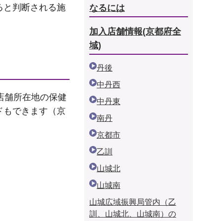
ると判断される施
なるには
加入店舗情報(京都府全
域)
丹後
中丹西
店舗所在地の保健
中丹東
ドもできます（京
南丹
京都市
乙訓
山城北
山城南
山城広域振興局管内（乙
訓、山城北、山城南）の