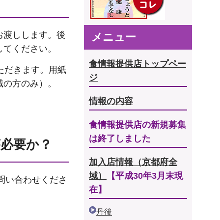
お渡しします。後
メニュー
してください。
食情報提供店トップペー
ただきます。用紙
ジ
域の方のみ）。
情報の内容
食情報提供店の新規募集
は終了しました
が必要か？
加入店情報（京都府全
域）
【平成30年3月末現
お問い合わせくださ
在】
丹後