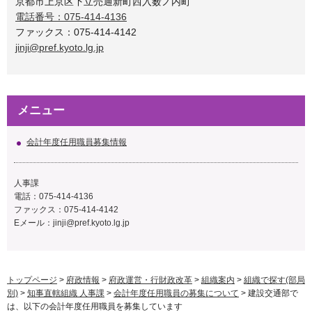
京都市上京区下立売通新町西入薮ノ内町
電話番号：075-414-4136
ファックス：075-414-4142
jinji@pref.kyoto.lg.jp
メニュー
会計年度任用職員募集情報
人事課
電話：075-414-4136
ファックス：075-414-4142
Eメール：jinji@pref.kyoto.lg.jp
トップページ
>
府政情報
>
府政運営・行財政改革
>
組織案内
>
組織で探す(部局
別)
>
知事直轄組織 人事課
>
会計年度任用職員の募集について
> 建設交通部で
は、以下の会計年度任用職員を募集しています