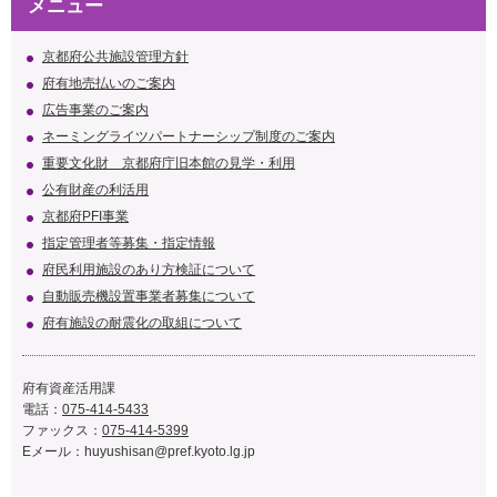
メニュー
京都府公共施設管理方針
府有地売払いのご案内
広告事業のご案内
ネーミングライツパートナーシップ制度のご案内
重要文化財 京都府庁旧本館の見学・利用
公有財産の利活用
京都府PFI事業
指定管理者等募集・指定情報
府民利用施設のあり方検証について
自動販売機設置事業者募集について
府有施設の耐震化の取組について
府有資産活用課
電話：
075-414-5433
ファックス：
075-414-5399
Eメール：
huyushisan@pref.kyoto.lg.jp