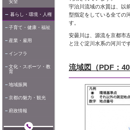
安全
宇治川流域の水質は、以
暮らし・環境・人権
型指定をしている全ての
す。
子育て・健康・福祉
安曇川は、源流を京都市
産業・雇用
と注ぐ淀川水系の河川で
インフラ
流域図（PDF：40
文化・スポーツ・教
育
地域振興
京都の魅力・観光
府政情報