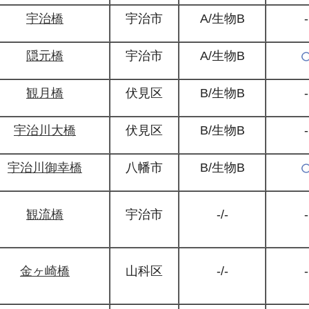
宇治橋
宇治市
A/生物B
-
隠元橋
宇治市
A/生物B
観月橋
伏見区
B/生物B
-
宇治川大橋
伏見区
B/生物B
-
宇治川御幸橋
八幡市
B/生物B
観流橋
宇治市
-/-
-
金ヶ崎橋
山科区
-/-
-