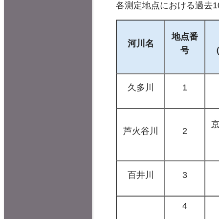
各測定地点における過去1
地点番
河川名
号
久多川
1
芦火谷川
2
百井川
3
4