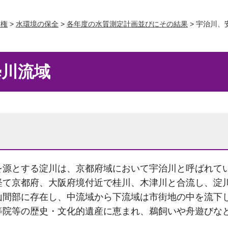
人権
>
水環境の保全
>
各年度の水質測定計画並びにその結果
> 宇治川、
曇川流域
を源とする淀川は、京都府域において宇治川と呼ばれて
経て京都府、大阪府境付近で桂川、木津川と合流し、淀
山間部に存在し、中流域から下流域は市街地の中を流下
等院等の歴史・文化的遺産に恵まれ、鵜飼いや舟遊びな