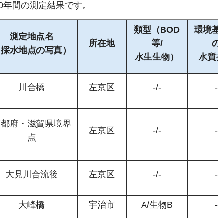
0年間の測定結果です。
類型（BOD
環境
測定地点名
所在地
等/
（採水地点の写真）
水生生物）
水質
川合橋
左京区
-/-
-
京都府・滋賀県境界
左京区
-/-
-
点
大見川合流後
左京区
-/-
-
大峰橋
宇治市
A/生物B
-