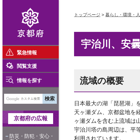
京都府
トップページ
>
暮らし・環境・
宇治川、安
緊急情報
閲覧支援
流域の概要
情報を探す
日本最大の湖「琵琶湖」
天ヶ瀬ダム、京都盆地を
京都府の広報
ヶ瀬ダムを含む上流域は
宇治川塔の島周辺は、平
防災・防犯・安心・
利用されています。