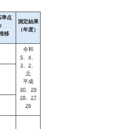
基準点
測定結果
の
（年度）
推移
令和
5
、
4
、
3
、
2
、
元
平成
30
、
29
28
、
27
26