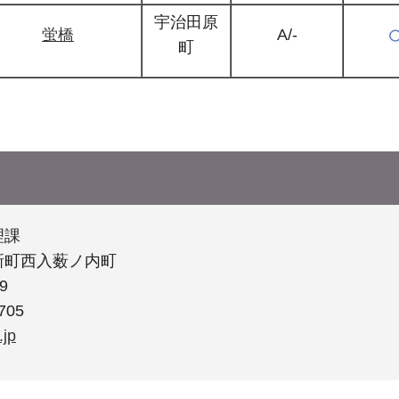
宇治田原
蛍橋
A/-
町
理課
新町西入薮ノ内町
9
705
.jp