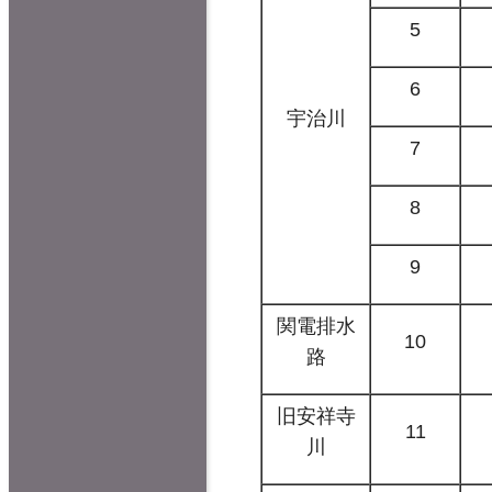
5
6
宇治川
7
8
9
関電排水
10
路
旧安祥寺
11
川