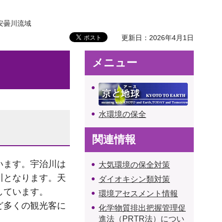
安曇川流域
更新日：2026年4月1日
メニュー
水環境の保全
関連情報
います。宇治川は
大気環境の保全対策
川となります。天
ダイオキシン類対策
しています。
環境アセスメント情報
ど多くの観光客に
化学物質排出把握管理促
進法（PRTR法）につい