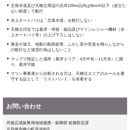
文珠水道及び天橋立周辺の沿岸100m以内は8km/h以下（波立た
ない程度）で航行
水上オートバイは「文珠水道」を航行しない
天橋立付近では着岸・停留・錨泊及びマリンレジャー機材（水
上オートバイ等）の上げ下ろしはしない
暴走や波立、他船の航路妨害、ふかし音や音楽を鳴らしながら
の航行など迷惑行為はしないこと
マップで指定した場所（着岸エリア：4月中旬～11月末）に限
り、着岸可能
マリン事業者から出航される方は、天橋立エリアのルールを遵
守する証として「リストバンド」を装着する
お問い合わせ
丹後広域振興局地域連携・振興部 総務防災課
京丹後市峰山町丹波855