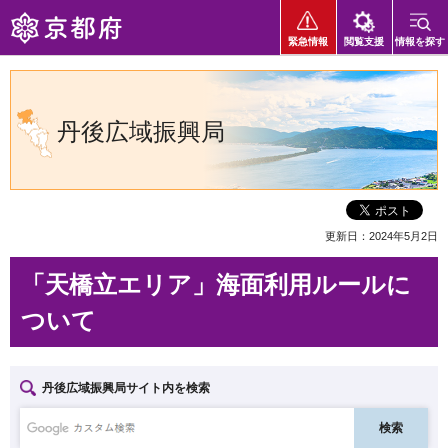
京都府
緊急情報
閲覧支援
情報を探す
丹後広域振興局
更新日：2024年5月2日
「天橋立エリア」海面利用ルールに
ついて
丹後広域振興局サイト内を検索