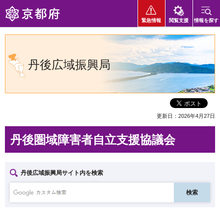
京都府
緊急情報
閲覧支援
情報を探す
丹後広域振興局
更新日：2026年4月27日
丹後圏域障害者自立支援協議会
丹後広域振興局サイト内を検索