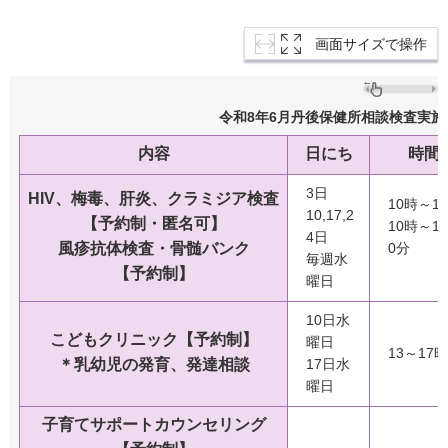
画面サイズで操作
令和8年6月丹後保健所相談検査実施
内容
日にち
時間
3日
HIV、梅毒、肝炎、クラミジア検査
10時～1
10,17,2
【予約制・匿名可】
10時～1
4日
風疹抗体検査・骨髄バンク
0分
毎週水
【予約制】
曜日
10日水
こどもクリニック【予約制】
曜日
13～17時
＊乳幼児の発育、発達相談
17日水
曜日
子育てサポートカウンセリング