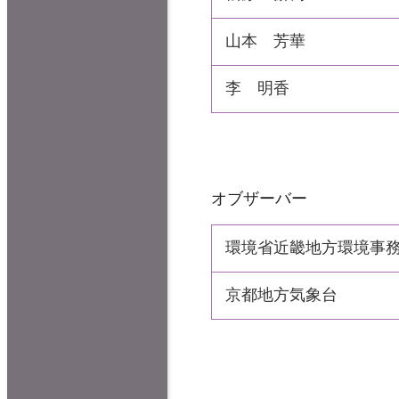
山本
芳
華
李
明香
オブザーバー
環境省近畿地方環境事
京都地方気象台