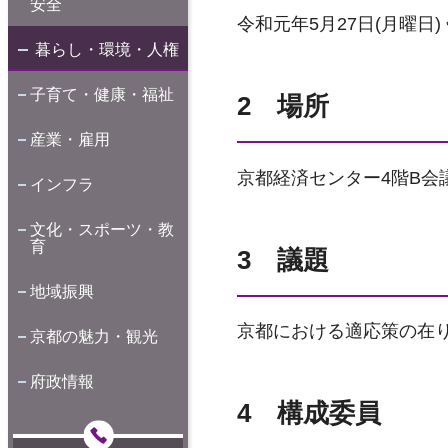
安全
令和元年5月27日(月曜日
暮らし・環境・人権
子育て・健康・福祉
2 場所
産業・雇用
京都経済センター4階B会
インフラ
文化・スポーツ・教
育
3 議題
地域振興
京都における適応策の在
京都の魅力・観光
府政情報
4 構成委員