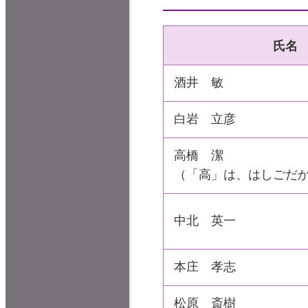
氏名
酒井
敏
白岩
立彦
高橋
潔
（「高」は、はしごだ
中北
英一
本庄
孝
志
松原
斎樹