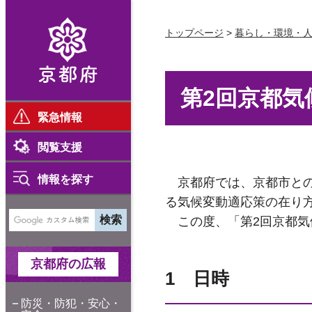
京都府
トップページ
>
暮らし・環境・
第2回京都
緊急情報
閲覧支援
情報を探す
京都府では、京都市との
る気候変動適応策の在り
この度、「第2回京都気
京都府の広報
1 日時
防災・防犯・安心・