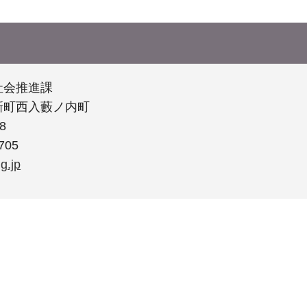
社会推進課
新町西入藪ノ内町
8
705
g.jp