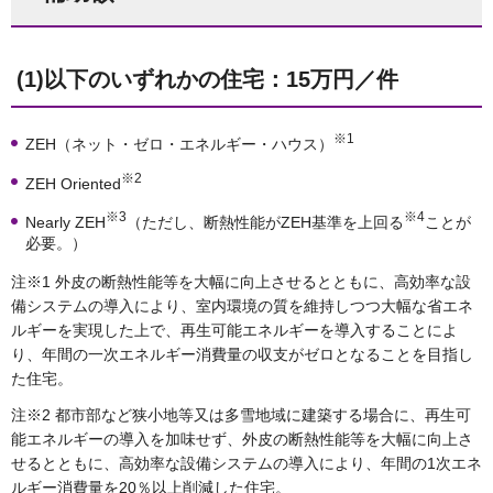
(1)以下のいずれかの住宅：15万円／件
※1
ZEH（ネット・ゼロ・エネルギー・ハウス）
※2
ZEH Oriented
※3
※4
Nearly ZEH
（ただし、断熱性能がZEH基準を上回る
ことが
必要。）
注※1 外皮の断熱性能等を大幅に向上させるとともに、高効率な設
備システムの導入により、室内環境の質を維持しつつ大幅な省エネ
ルギーを実現した上で、再生可能エネルギーを導入することによ
り、年間の一次エネルギー消費量の収支がゼロとなることを目指し
た住宅。
注※2 都市部など狭小地等又は多雪地域に建築する場合に、再生可
能エネルギーの導入を加味せず、外皮の断熱性能等を大幅に向上さ
せるとともに、高効率な設備システムの導入により、年間の1次エネ
ルギー消費量を20％以上削減した住宅。