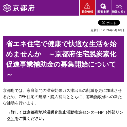
京都府
緊急情報
閲覧支援
情報を探す
更新日：2026年5月18日
省エネ住宅で健康で快適な生活を始
めませんか ～京都府住宅脱炭素化
促進事業補助金の募集開始について
～
京都府では、家庭部門の温室効果ガス排出量の削減を更に加速させ
るため、ZEH住宅の建築・購入補助とともに、窓断熱改修への新た
な補助を行います。
→詳しくは
京都府地球温暖化防止活動推進センターHP（外部リン
ク）
をご覧ください。