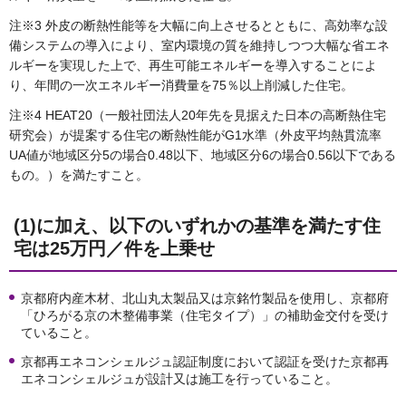
注※3 外皮の断熱性能等を大幅に向上させるとともに、高効率な設
備システムの導入により、室内環境の質を維持しつつ大幅な省エネ
ルギーを実現した上で、再生可能エネルギーを導入することによ
り、年間の一次エネルギー消費量を75％以上削減した住宅。
注※4 HEAT20（一般社団法人20年先を見据えた日本の高断熱住宅
研究会）が提案する住宅の断熱性能がG1水準（外皮平均熱貫流率
UA値が地域区分5の場合0.48以下、地域区分6の場合0.56以下である
もの。）を満たすこと。
(1)に加え、以下のいずれかの基準を満たす住
宅は25
万円／件を上乗せ
京都府内産木材、北山丸太製品又は京銘竹製品を使用し、京都府
「ひろがる京の木整備事業（住宅タイプ）」の補助金交付を受け
ていること。
京都再エネコンシェルジュ認証制度において認証を受けた京都再
エネコンシェルジュが設計又は施工を行っていること。