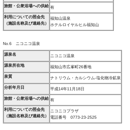
旅館・公衆浴場への供給
有
利用についての照会先
福知山温泉
（施設名称及び連絡先）
ホテルロイヤルヒル福知山
No.6 ニコニコ温泉
源泉名
ニコニコ温泉
源泉所在地
福知山市広峯町26番地
泉質
ナトリウム・カルシウム-塩化物冷鉱泉
分析年月日
平成14年11月18日
旅館・公衆浴場への供給
有
利用についての照会先
ニコニコプラザ
（施設名称及び連絡先）
電話番号 0773-23-2525