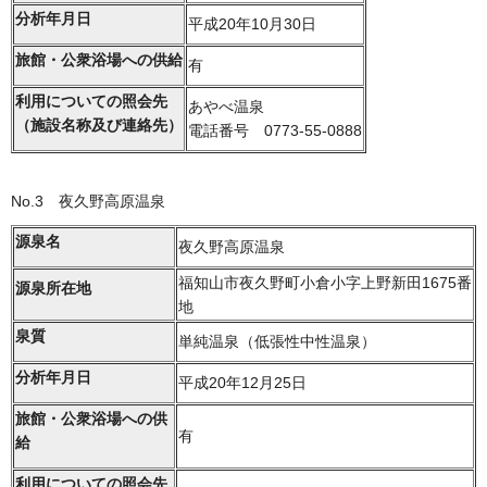
分析年月日
平成20年10月30日
旅館・公衆浴場への供給
有
利用についての照会先
あやべ温泉
（施設名称及び連絡先）
電話番号 0773-55-0888
No.3 夜久野高原温泉
源泉名
夜久野高原温泉
福知山市夜久野町小倉小字上野新田1675番
源泉所在地
地
泉質
単純温泉（低張性中性温泉）
分析年月日
平成20年12月25日
旅館・公衆浴場への供
有
給
利用についての照会先