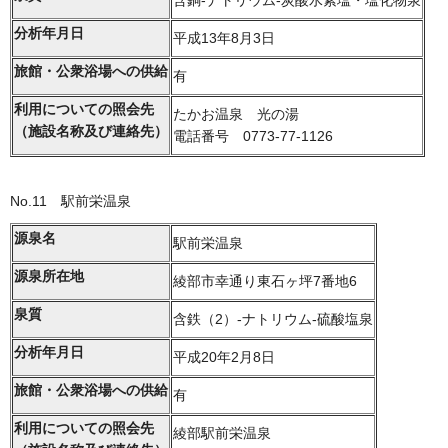
含銅-ナトリウム-炭酸水素塩・塩化物泉
分析年月日
平成13年8月3日
旅館・公衆浴場への供給
有
利用についての照会先
たかお温泉 光の湯
（施設名称及び連絡先）
電話番号 0773-77-1126
No.11 駅前栄温泉
源泉名
駅前栄温泉
源泉所在地
綾部市幸通り東石ヶ坪7番地6
泉質
含鉄（2）-ナトリウム-硫酸塩泉
分析年月日
平成20年2月8日
旅館・公衆浴場への供給
有
利用についての照会先
綾部駅前栄温泉