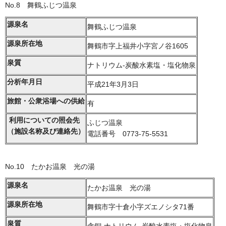
No.8 舞鶴ふじつ温泉
源泉名
舞鶴ふじつ温泉
源泉所在地
舞鶴市字上福井小字宮ノ谷1605
泉質
ナトリウム-炭酸水素塩・塩化物泉
分析年月日
平成21年3月3日
旅館・公衆浴場への供給
有
利用についての照会先
ふじつ温泉
（施設名称及び連絡先）
電話番号 0773-75-5531
No.10 たかお温泉 光の湯
源泉名
たかお温泉 光の湯
源泉所在地
舞鶴市字十倉小字ズエノシタ71番
泉質