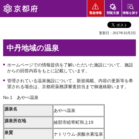
京都府
緊急情報
閲覧支援
情報を探す
更新日：2017年10月2日
中丹地域の温泉
ホームページでの情報提供を了解いただいた施設について、施設
からの回答内容をもとに記載しています。
管理されている温泉施設について、新規掲載、内容の更新等を希
望される場合は、京都府薬務課審査担当まで御連絡願います。
No.1 あやべ温泉
源泉名
あやべ温泉
源泉所在地
綾部市睦寄町和上19
泉質
ナトリウム-炭酸水素塩泉