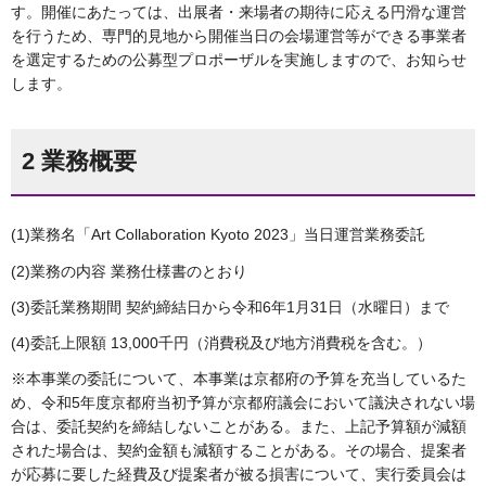
す。開催にあたっては、出展者・来場者の期待に応える円滑な運営
を行うため、専門的見地から開催当日の会場運営等ができる事業者
を選定するための公募型プロポーザルを実施しますので、お知らせ
します。
2 業務概要
(1)業務名「Art Collaboration Kyoto 2023」当日運営業務委託
(2)業務の内容 業務仕様書のとおり
(3)委託業務期間 契約締結日から令和6年1月31日（水曜日）まで
(4)委託上限額 13,000千円（消費税及び地方消費税を含む。）
※本事業の委託について、本事業は京都府の予算を充当しているた
め、令和5年度京都府当初予算が京都府議会において議決されない場
合は、委託契約を締結しないことがある。また、上記予算額が減額
された場合は、契約金額も減額することがある。その場合、提案者
が応募に要した経費及び提案者が被る損害について、実行委員会は