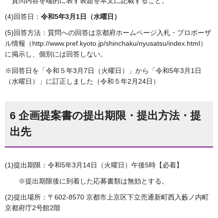
質問内容を端的に表す表題を本文に記載すること。
(4)回答日：
令和5年3月1日（水曜日）
(5)回答方法：質問への回答は京都府ホームページ入札・プロポーザ
ル情報（http://www.pref.kyoto.jp/shinchaku/nyusatsu/index.html）
に掲示し、個別には回答しない。
※回答日を「令和５年3月7日（火曜日）」から「令和5年3月1日
（水曜日）」に訂正しました（令和５年2月24日）
6 企画提案書の提出期限・提出方法・提
出先
(1)提出期限：令和5年3月14日（火曜日）午後5時【必着】
※提出期限後に到着した応募書類は無効とする。
(2)提出場所：〒602-8570 京都市上京区下立売通新町西入藪ノ内町
京都府庁2号館2階