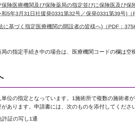
び保険医療機関及び保険薬局の指定並びに保険医及び保
5年3月31日社援発0331第32号／保発0331第39号)（PD
に基づく指定医療機関の開設者の皆様へ)（PDF：375
薬局の指定手続き中の場合は、医療機関コードの欄は空
へ
人単位の指定となっています。1施術所で複数の施術者
要があります。申請書には、次のものを添付してくださ
免許証の写し1通