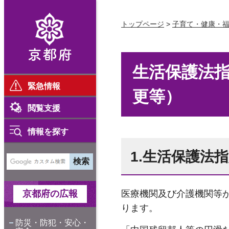
京都府
トップページ
>
子育て・健康・
生活保護法
緊急情報
更等）
閲覧支援
情報を探す
1.生活保護法
京都府の広報
医療機関及び介護機関等
ります。
防災・防犯・安心・