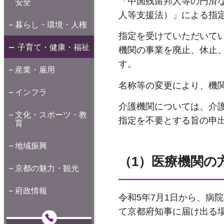
「中国残留邦人等の円滑
安全
人等支援法）」による指
暮らし・環境・人権
指定を受けていただいて
子育て・健康・福祉
機関の事業を廃止、休止
す。
産業・雇用
名称等の変更により、機
インフラ
介護機関については、介
文化・スポーツ・教
指定を不要とする旨の申
育
地域振興
（1）医療機関の
京都の魅力・観光
府政情報
令和5年7月1日から、
て京都府知事に届け出る