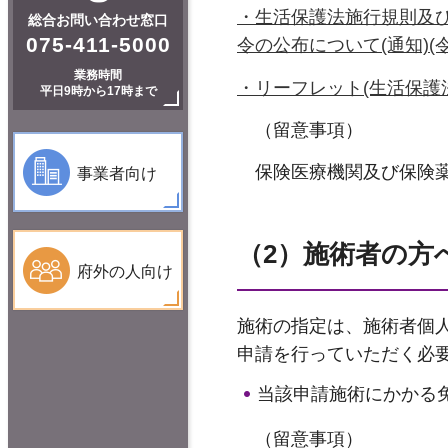
・生活保護法施行規則及
総合お問い合わせ窓口
075-411-5000
令の公布について(通知)(令和
業務時間
・リーフレット(生活保護法
平日9時から17時まで
（留意事項）
保険医療機関及び保険
事業者向け
（2）施術者の方
府外の人向け
施術の指定は、施術者個
申請を行っていただく必
当該申請施術にかかる
（留意事項）