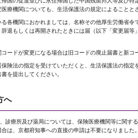
な帰国の促進並びに永住帰国した中国残留邦人等及び特
定医療機関についても、生活保護法の規定によることと
いる各機関におかれましては、名称その他厚生労働省令
、辞退もしくは再開されたときには届（以下「変更届等
関コードが変更になる場合は旧コードの廃止届書と新コ
護保険法の指定を受けていただくと、生活保護法の指定
出書を提出してください。
方へ
病院、診療所及び薬局については、保険医療機関等に関す
場合は、京都府知事への直接の申請は不要になりました