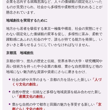
企業を志向する就職意識など、人々の価値観の固定化といった
ものが見受けられ、社会から多様性や柔軟性が失われることが
懸念されています。
地域創生を実現するために
地方から若者を吸収する東京一極集中構造、社会の実態にそぐ
わない固定化した価値観の変革を促し、多様性に富み、柔軟で
躍動感にあふれた社会の中で、誰もが持てる能力を発揮し、い
きいきと暮らせるようにしていかなければなりません。
京都流 地域創生
京都が持つ、悠久の歴史と伝統、世界水準の大学・研究機関や
高い技術力を持った中小企業の集積、豊かな自然環境など他の
地域にない魅力的な資源や資産にさらに磨きをかけ、
社会の絆や大学のまち・京都の力を活かした新しい
「人づ
くり文化の創生」
自然や歴史・伝統など多様な地域資源を組み合わせた新し
い
「産業文化の創生」
豊かな自然の中で都市と田園の魅力を享受する新しい
「京
都ぐらし文化の創生」