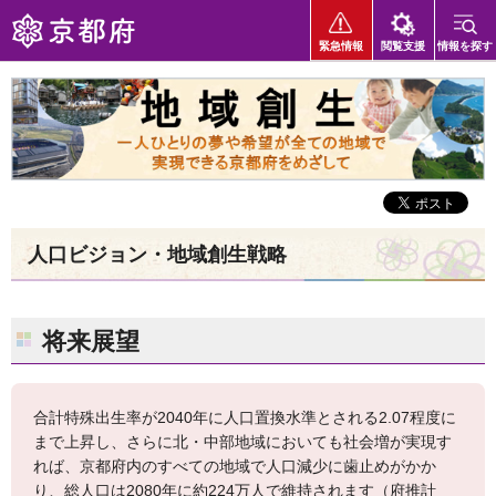
京都府
緊急情報
閲覧支援
情報を探す
地域創生 一人ひとりの夢や希望が全ての地域で実現できる京都府を
めざして
人口ビジョン・地域創生戦略
将来展望
合計特殊出生率が2040年に人口置換水準とされる2.07程度に
まで上昇し、さらに北・中部地域においても社会増が実現す
れば、京都府内のすべての地域で人口減少に歯止めがかか
り、総人口は2080年に約224万人で維持されます（府推計