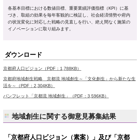
各基本目標における数値目標、重要業績評価指標（KPI）に基
づき、取組の効果を毎年客観的に検証し、社会経済情勢や府内
の状況変化に対応した戦略の見直しを行い、絶え間なく施策の
イノベーションに取り組みます。
ダウンロード
京都府人口ビジョン（PDF：1,788KB）
京都府地域創生戦略 京都流 地域創生～「文化創生」から新たな生
活を～（PDF：2,304KB）
パンフレット「京都流 地域創生」（PDF：3,596KB）
地域創生に関する御意見募集結果
「京都府人口ビジョン（素案）」及び「京都