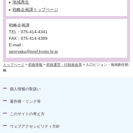
地域再生
戦略企画課トップページ
戦略企画課
TEL：075-414-4341
FAX：075-414-4389
E-mail：
senryaku@pref.kyoto.lg.jp
トップページ
>
府政情報
>
府政運営・行財政改革
> 人口ビジョン・地域創生戦
略
個人情報の取扱い
著作権・リンク等
このサイトの考え方
ウェブアクセシビリティ方針