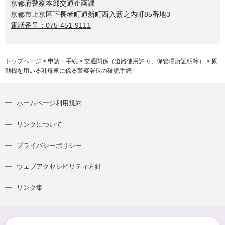
京都府警察本部交通企画課
京都市上京区下長者町通新町西入藪之内町85番地3
電話番号：075-451-9111
トップページ
>
申請・手続
>
交通関係（道路使用許可、保管場所証明等）
> 原
動機を用いる乳母車に係る警察署長の確認手続
ホームページ利用規約
リンクについて
プライバシーポリシー
ウェブアクセシビリティ方針
リンク集