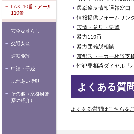
FAX110番・メール
選挙違反情報通報窓口
110番
情報提供フォームリン
苦情・意見・要望
安全な暮らし
暴力110番
交通安全
暴力団離脱相談
京都ストーカー相談支援センター（
運転免許
性犯罪相談ダイヤル「
申請・手続
ふれあい活動
よくある質
その他（京都府警
察の紹介）
よくある質問はこちらを