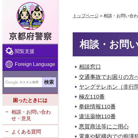
京都府警察
トップページ
> 相談・お問い合
相談・お問
閲覧支援
Foreign Language
相談窓口
交通事故でお困りの方
ヤングテレホン（非行
極左110番
困ったときには
拳銃情報110番
相談・お問い合わ
違法薬物110番
せ・意見
悪質商法等にご用心
よくある質問
電車や駅構内での痴漢