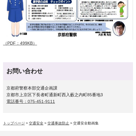
（PDF：499KB）
お問い合わせ
京都府警察本部交通企画課
京都市上京区下長者町通新町西入藪之内町85番地3
電話番号：075-451-9111
トップページ
>
交通安全
>
交通事故防止
> 交通安全動画集