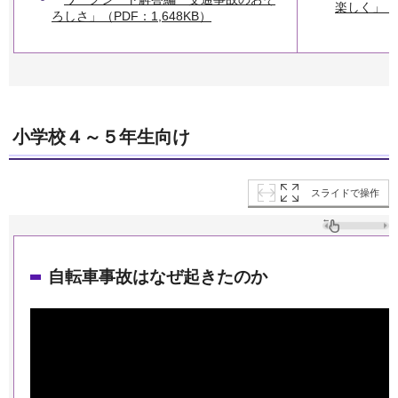
楽しく」（P
ろしさ」（PDF：1,648KB）
小学校４～５年生向け
スライドで操作
自転車事故はなぜ起きたのか