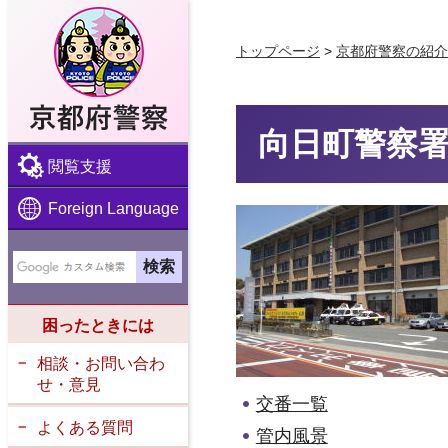
京都府警察
トップページ
>
京都府警察の紹介
向日町警察
閲覧支援
Foreign Language
困ったときには
相談・お問い合わ
せ・意見
交番一覧
よくある質問
管内風景