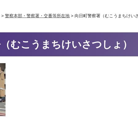
>
警察本部・警察署・交番等所在地
> 向日町警察署（むこうまちけい
署（むこうまちけいさつしょ）