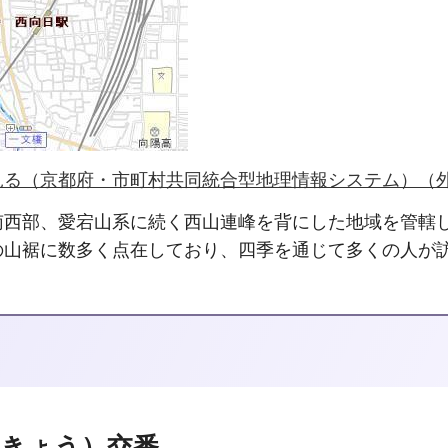
見る（京都府・市町村共同統合型地理情報システム）（
南西部、愛宕山系に続く西山連峰を背にした地域を管轄
の山裾に数多く点在しており、四季を通じて多くの人が
きょう）交番