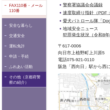
警察署協議会会議録
FAX110番・メール
110番
速度取締り指針（PDF：
愛犬パトロール隊「Dog
安全な暮らし
地域安全ニュース
犯罪発生状況（令和8年6
交通安全
〒617-0006
運転免許
向日市上植野町上川原5
申請・手続
電話075-921-0110
阪急「西向日」駅から西に
ふれあい活動
その他（京都府警
察の紹介）