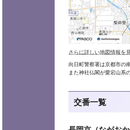
さらに詳しい地図情報を
向日町警察署は京都市の
また神社仏閣が愛宕山系
交番一覧
長岡京（ながおか