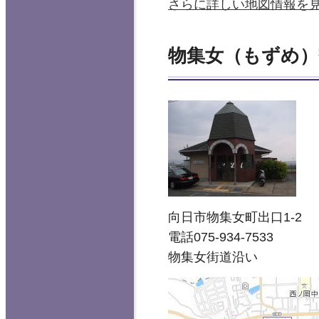
さらに詳しい地図情報を
物集女（もずめ）
向日市物集女町出口1-2
電話075-934-7533
物集女街道沿い