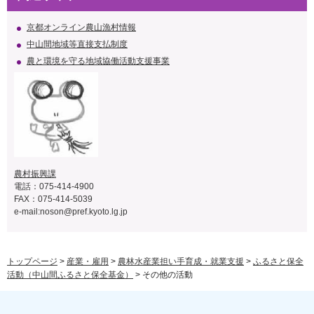
京都オンライン農山漁村情報
中山間地域等直接支払制度
農と環境を守る地域協働活動支援事業
農村振興課
電話：075-414-4900
FAX：075-414-5039
e-mail:
noson@pref.kyoto.lg.jp
トップページ
>
産業・雇用
>
農林水産業担い手育成・就業支援
>
ふるさと保全
活動（中山間ふるさと保全基金）
> その他の活動