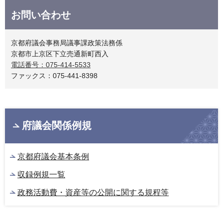
お問い合わせ
京都府議会事務局議事課政策法務係
京都市上京区下立売通新町西入
電話番号：075-414-5533
ファックス：075-441-8398
府議会関係例規
京都府議会基本条例
収録例規一覧
政務活動費・資産等の公開に関する規程等