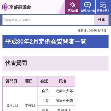
京都府議会
閲覧支援
お問い合わせ
情報を探す
更新日：2018年2月9日
平成30年2月定例会質問者一覧
代表質問
質問日
曜日
会派
氏名
自民
近藤永太郎
共産
加味根史朗
2月8日
木曜日
共産
西脇郁子