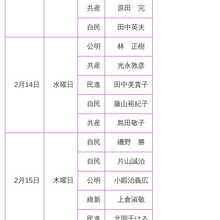
共産
原田 完
自民
田中英夫
公明
林 正樹
共産
光永敦彦
2月14日
水曜日
民進
田中美貴子
自民
藤山裕紀子
共産
島田敬子
自民
磯野 勝
自民
片山誠治
2月15日
木曜日
公明
小鍛治義広
維新
上倉淑敬
民進
北岡千はる