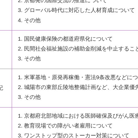
京都発の国際交流の推進について
一
グローバル時代に対応した人材育成について
その他
国民健康保険の都道府県化について
民間社会福祉施設の補助金削減を中止するこ
子
その他
米軍基地・原発再稼働・憲法9条改悪などに
城陽市の東部丘陵地整備計画など、大企業優
紀
その他
京都府北部地域における医師確保及びがん医
教育現場での障がい者雇用について
己
ワンストップ型のストーカー対策について