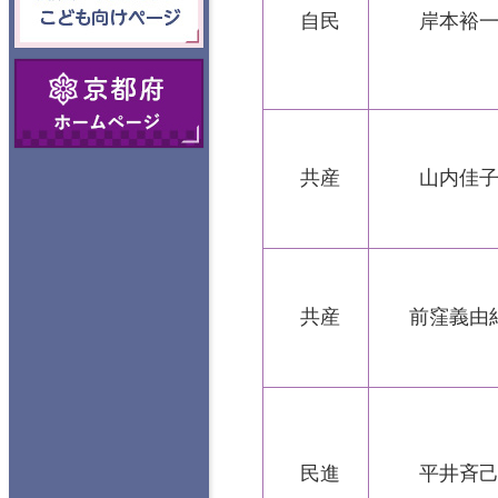
向けページ
自民
岸本裕
京都府ホームペ
ージ
共産
山内佳
共産
前窪義由
民進
平井斉