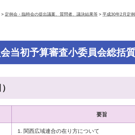
>
定例会・臨時会の提出議案、質問者、議決結果等
>
平成30年2月定
員会当初予算審査小委員会総括
日）
要旨
関西広域連合の在り方について