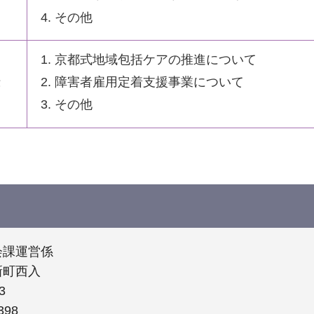
その他
京都式地域包括ケアの推進について
障害者雇用定着支援事業について
津
その他
会課運営係
新町西入
3
398