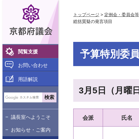
京都府議会
トップページ
>
定例会・委員会等
総括質疑の発言項目
予算特別委
閲覧支援
お問い合わせ
用語解説
3月5日（月曜
議長室へようこそ
会派
氏名
お知らせ・ご案内