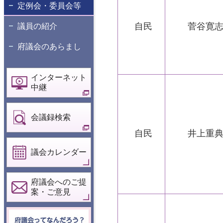
定例会・委員会等
自民
菅谷寛
議員の紹介
府議会のあらまし
インターネット
中継
会議録検索
自民
井上重
議会カレンダー
府議会へのご提
案・ご意見
府議会ってなん
だろう？こども