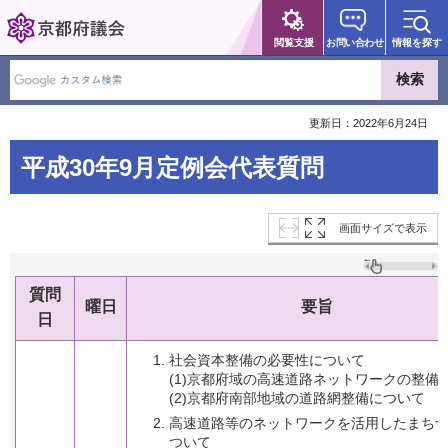
京都府議会
閲覧支援
お問い合わせ
情報を探す
更新日：2022年6月24日
平成30年9月定例会代表質問
画面サイズで表示
質問
曜日
要旨
日
社会資本整備の必要性について
(1)京都府域の高速道路ネットワークの整備
(2)京都府南部地域の道路網整備について
高速道路等のネットワークを活用したまち
ついて