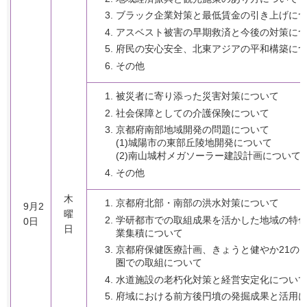
ブラック企業対策と最低賃金の引き上げに
アスベスト被害の早期救済と今後の対策に
府民の安心安全、北東アジアの平和構築に
その他
被災者に寄り添った災害対策について
社会保障としての介護保険について
京都府南部地域開発の問題について
(1)城陽市の東部丘陵地開発について
(2)南山城村メガソーラー建設計画について
その他
木
京都府北部・南部の洪水対策について
9月2
曜
学研都市での取組成果を活かした地域の特
0日
日
業集積について
京都府保健医療計画、きょうと健やか21の
圏での取組について
水道施設の老朽化対策と経営安定化につい
府域における前方後円墳の発掘成果と活用