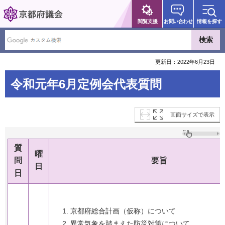
京都府議会
閲覧支援
お問い合わせ
情報を探す
更新日：2022年6月23日
令和元年6月定例会代表質問
画面サイズで表示
質
曜
問
要旨
日
日
京都府総合計画（仮称）について
異常気象を踏まえた防災対策について