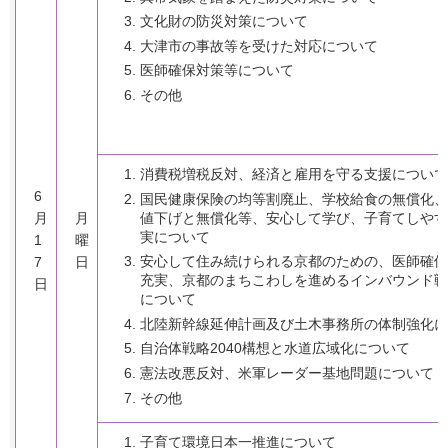
文化財の防災対策について
大津市の事故等を受けた対応について
医師確保対策等について
その他
消費税増税反対、経済と雇用を守る支援について
6
国民健康保険の均等割廃止、学校給食の無償化、
値下げと無償化等、安心して学び、子育てしやす
月
月
実について
1
曜
安心して住み続けられる京都のための、医師確保
7
日
充実、京都のまちこわしを進めるインバウンド戦
日
について
北陸新幹線延伸計画及び土木事務所の体制強化に
自治体戦略2040構想と水道広域化について
憲法改悪反対、米軍レーダー基地問題について
その他
子育て環境日本一推進について