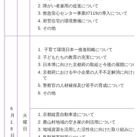
障がい者雇用の促進について
救急安心センター事業♯7119の導入について
府営住宅の環境整備について
その他
子育て環境日本一推進戦略について
子どもたちの教育の充実について
日本博に向けた京都府の取組と今後の展開につい
京都府における中小企業の人手不足解消に向けた
て
警察官の人材確保及び若手の育成について
その他
6
京都縦貫自動車道について
月
火
農山村地域の空き家の利活用について
1
曜
8
日
地域資源を活用した活性化に向けた取り組みにつ
日
鳥獣被害対策について