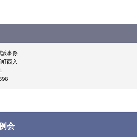
課議事係
新町西入
1
398
定例会