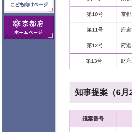
向けページ
第10号
京都
京都府ホームペ
ージ
第11号
府道
第12号
府道
第13号
財産
知事提案（6月
議案番号