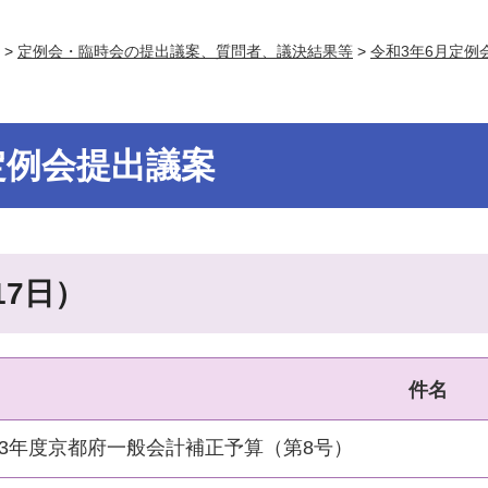
>
定例会・臨時会の提出議案、質問者、議決結果等
>
令和3年6月定例
定例会提出議案
17日）
件名
3年度京都府一般会計補正予算（第8号）