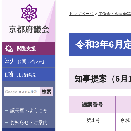
京都府議会
トップページ
>
定例会・委員会等
令和3年6月
閲覧支援
お問い合わせ
用語解説
知事提案（6月
議案番号
議長室へようこそ
第1号
令和
お知らせ・ご案内