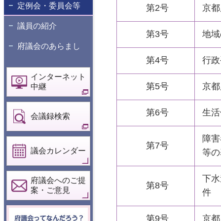
定例会・委員会等
第2号
京都
議員の紹介
第3号
地域
府議会のあらまし
第4号
行政
インターネット
第5号
京都
中継
第6号
生活
会議録検索
障害
第7号
議会カレンダー
等の
下水
府議会へのご提
第8号
案・ご意見
件
府議会ってなん
第9号
京都
だろう？こども