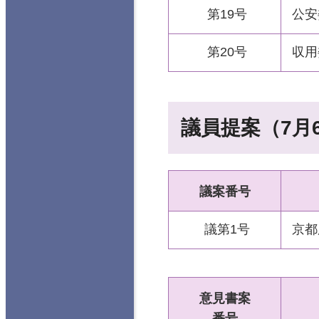
第19号
公安
第20号
収用
議員提案（7月
議案番号
議第1号
京都
意見書案
番号