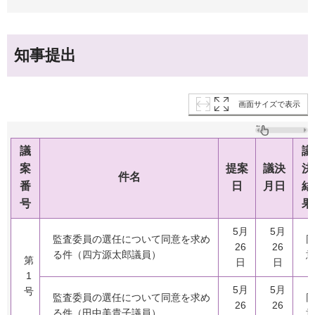
知事提出
画面サイズで表示
議
議
案
提案
議決
決
件名
番
日
月日
結
号
果
5月
5月
監査委員の選任について同意を求め
26
26
る件（四方源太郎議員）
第
日
日
1
5月
5月
号
監査委員の選任について同意を求め
26
26
る件（田中美貴子議員）