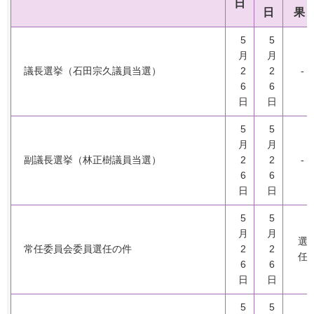
日
日
果
5
5
月
月
議長選挙（石田宗久議員当選）
2
2
-
6
6
日
日
5
5
月
月
副議長選挙（林正樹議員当選）
2
2
-
6
6
日
日
5
5
月
月
選
常任委員会委員選任の件
2
2
任
6
6
日
日
5
5