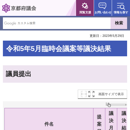
京都府議会
閲覧支援
お問い合わせ
情報を探す
更新日：2023年5月29日
令和5年5月臨時会議案等議決結果
議員提出
画面サイズで表示
議
議
提
決
決
件名
案
月
結