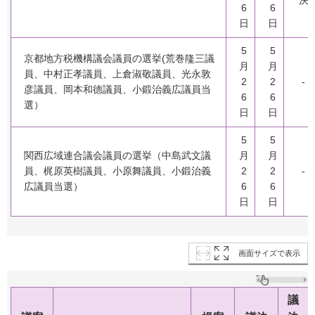
6
6
日
日
5
5
京都地方税機構議会議員の選挙(荒巻隆三議
月
月
員、中村正孝議員、上倉淑敬議員、光永敦
2
2
-
彦議員、岡本和德議員、小鍛治義広議員当
6
6
選）
日
日
5
5
関西広域連合議会議員の選挙（中島武文議
月
月
員、梶原英樹議員、小原舞議員、小鍛治義
2
2
-
広議員当選）
6
6
日
日
画面サイズで表示
議