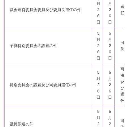
月
月
選
議会運営委員会委員及び委員長選任の件
2
2
任
6
6
日
日
5
5
月
月
可
予算特別委員会の設置の件
2
2
決
6
6
日
日
可
5
5
決
月
月
及
特別委員会の設置及び同委員選任の件
2
2
び
6
6
選
日
日
任
5
5
月
月
可
議員派遣の件
2
2
決