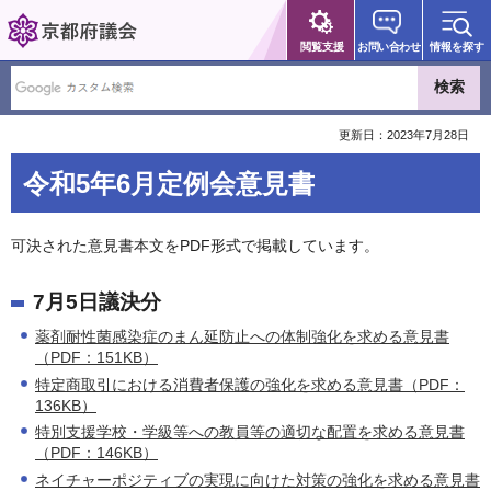
京都府議会
閲覧支援
お問い合わせ
情報を探す
更新日：2023年7月28日
令和5年6月定例会意見書
可決された意見書本文をPDF形式で掲載しています。
7月5日議決分
薬剤耐性菌感染症のまん延防止への体制強化を求める意見書
（PDF：151KB）
特定商取引における消費者保護の強化を求める意見書（PDF：
136KB）
特別支援学校・学級等への教員等の適切な配置を求める意見書
（PDF：146KB）
ネイチャーポジティブの実現に向けた対策の強化を求める意見書