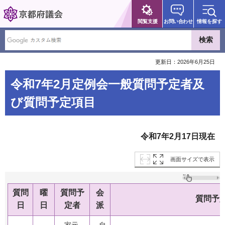
京都府議会
閲覧支援
お問い合わせ
情報を探す
更新日：2026年6月25日
令和7年2月定例会一般質問予定者及
び質問予定項目
令和7年2月17日現在
画面サイズで表示
質問
曜
質問予
会
質問予
日
日
定者
派
家元
自