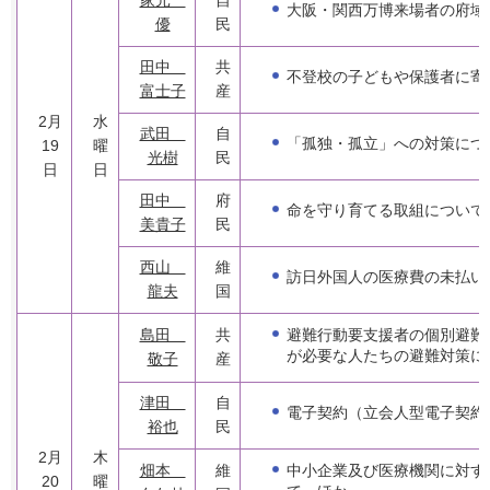
大阪・関西万博来場者の府域
優
民
田中
共
不登校の子どもや保護者に寄
富士子
産
2月
水
武田
自
「孤独・孤立」への対策につ
19
曜
光樹
民
日
日
田中
府
命を守り育てる取組について
美貴子
民
西山
維
訪日外国人の医療費の未払い
龍夫
国
避難行動要支援者の個別避難
島田
共
が必要な人たちの避難対策に
敬子
産
津田
自
電子契約（立会人型電子契約
裕也
民
2月
木
中小企業及び医療機関に対す
畑本
維
20
曜