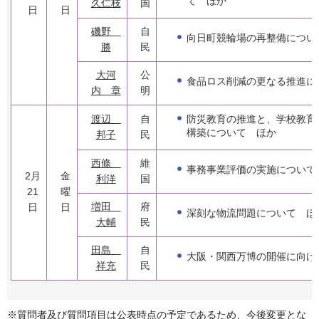
て ほか
久仁枝
国
日
日
磯野
自
向日町競輪場の再整備につい
勝
民
大河
公
食品ロス削減の更なる推進に
内 章
明
防災教育の推進と、学校教育
渡辺
自
構築について ほか
邦子
民
西條
維
事務事業評価の実施について
2月
金
利洋
国
21
曜
増田
府
日
日
深刻な物流問題について ほ
大輔
民
田島
自
大阪・関西万博の開催に向け
祥充
民
※質問者及び質問項目は公表時点の予定であるため、今後変更とな