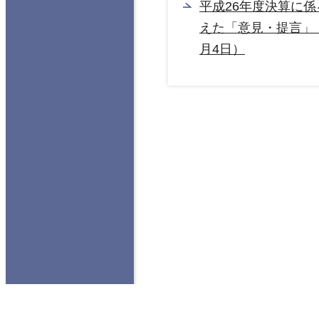
平成26年度決算に
えた「意見・提言」（
月4日）