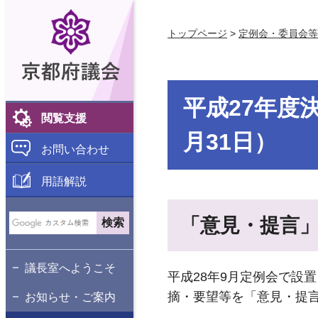
京都府議会
トップページ
>
定例会・委員会等
平成27年度
閲覧支援
月31日）
お問い合わせ
用語解説
「意見・提言
議長室へようこそ
平成28年9月定例会で設
摘・要望等を「意見・提言
お知らせ・ご案内