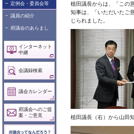
植田議長からは、「この
定例会・委員会等
知事は、「いただいたご
議員の紹介
じられました。
府議会のあらまし
インターネット
中継
会議録検索
議会カレンダー
府議会へのご提
案・ご意見
植田議長（右）から山田
府議会ってなん
だろう？こども