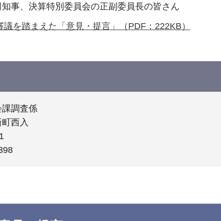
田知事、決算特別委員会の正副委員長の皆さん
審議を踏まえた「意見・提言」（PDF：222KB）
会課調査係
新町西入
1
398