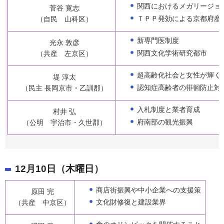
関西におけるメガリージョ
菅谷 寛志
ＴＰＰ発効による京都府産
（自民 山科区）
新専門医制度
光永 敦彦
関西文化学術研究都市
（共産 左京区）
超高齢化社会と女性が輝く
堤 淳太
認知症高齢者の徘徊防止対
（民主 長岡京市・乙訓郡）
入札制度と業者育成
村井 弘
府南部の観光振興
（公明 宇治市・久世郡）
12月10日（木曜日）
商店街振興や中小企業への支援策
原田 完
文化財修復と建設業界
（共産 中京区）