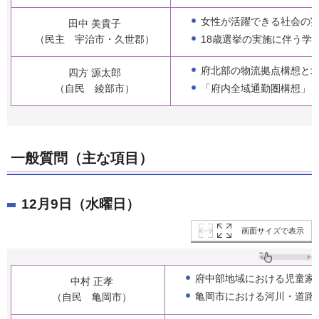
女性が活躍できる社会の
田中 美貴子
18歳選挙の実施に伴う学
（民主 宇治市・久世郡）
府北部の物流拠点構想と
四方 源太郎
「府内全域通勤圏構想」
（自民 綾部市）
一般質問（主な項目）
12月9日（水曜日）
画面サイズで表示
府中部地域における児童家
中村 正孝
亀岡市における河川・道路
（自民 亀岡市）