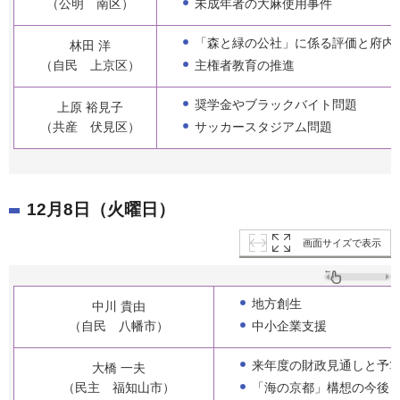
未成年者の大麻使用事件
（公明 南区）
「森と緑の公社」に係る評価と府内
林田 洋
主権者教育の推進
（自民 上京区）
奨学金やブラックバイト問題
上原 裕見子
サッカースタジアム問題
（共産 伏見区）
12月8日（火曜日）
画面サイズで表示
地方創生
中川 貴由
中小企業支援
（自民 八幡市）
来年度の財政見通しと予
大橋 一夫
「海の京都」構想の今後
（民主 福知山市）