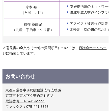
友好提携州のネットワー
岸本 裕一
洛北地域の交通インフラ
（自民 北区）
アスベスト被害根絶対策
前窪 義由紀
木幡池・堂の川の治水計
（共産 宇治市・久世郡）
※意見書の全文やその他の質問項目については、
府議会ホームペー
ジ
に掲載しています。
お問い合わせ
京都府議会事務局総務課広報広聴係
京都市上京区下立売通新町西入
電話番号：075-414-5551
ファックス：075-441-8398