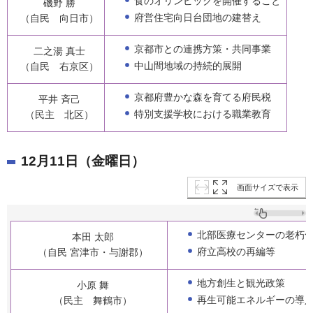
食のオリンピックを開催すること
磯野 勝
府営住宅向日台団地の建替え
（自民 向日市）
京都市との連携方策・共同事業
二之湯 真士
中山間地域の持続的展開
（自民 右京区）
京都府豊かな森を育てる府民税
平井 斉己
特別支援学校における職業教育
（民主 北区）
12月11日（金曜日）
画面サイズで表示
北部医療センターの老朽
本田 太郎
府立高校の再編等
（自民 宮津市・与謝郡）
地方創生と観光政策
小原 舞
再生可能エネルギーの導
（民主 舞鶴市）