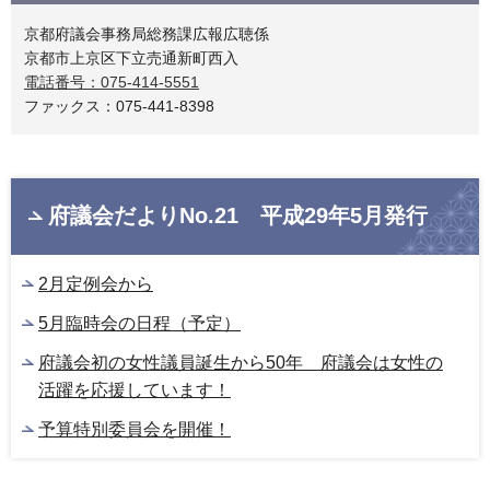
京都府議会事務局総務課広報広聴係
京都市上京区下立売通新町西入
電話番号：075-414-5551
ファックス：075-441-8398
府議会だよりNo.21 平成29年5月発行
2月定例会から
5月臨時会の日程（予定）
府議会初の女性議員誕生から50年 府議会は女性の
活躍を応援しています！
予算特別委員会を開催！